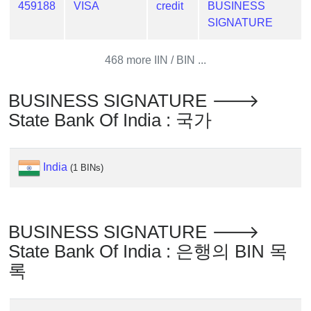
Generator
459188
VISA
credit
BUSINESS
SIGNATURE
Generate
Credit
468 more IIN / BIN ...
Card
from
BIN
BUSINESS SIGNATURE 🡒
State Bank Of India : 국가
Credit
Card
Checker
Service
India
(1 BINs)
What
is
BUSINESS SIGNATURE 🡒
My
State Bank Of India : 은행의 BIN 목
IP
록
Address
?