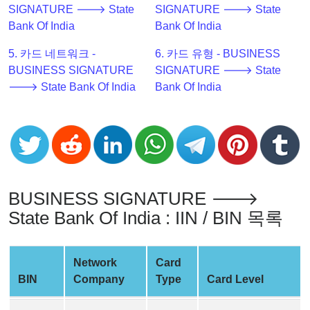
SIGNATURE 🡒 State
SIGNATURE 🡒 State
Checker
Bank Of India
Bank Of India
v2
BIN
5. 카드 네트워크 -
6. 카드 유형 - BUSINESS
CC
BUSINESS SIGNATURE
SIGNATURE 🡒 State
Generator
🡒 State Bank Of India
Bank Of India
from
Banks
Credit
Card
Validator
BUSINESS SIGNATURE 🡒
Credit
State Bank Of India : IIN / BIN 목록
Card
Generator
Network
Card
Random
BIN
Company
Type
Card Level
Credit
Card