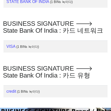
IP
STATE BANK OF INDIA
(1 BINs 녹이다)
Lookup
IP
BIN
BUSINESS SIGNATURE 🡒
Checker
State Bank Of India : 카드 네트워크
/
Validator
VISA
(1 BINs 녹이다)
BUSINESS SIGNATURE 🡒
State Bank Of India : 카드 유형
credit
(1 BINs 녹이다)