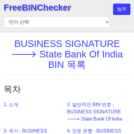
FreeBINChecker
범주
BIN
검
사
기
BUSINESS SIGNATURE
BIN
🡒 State Bank Of India
검
BIN 목록
색
BIN
번
목차
호
BIN
1. 소개
2. 일반적인 BIN 번호 -
API
BUSINESS SIGNATURE
BIN
🡒 State Bank Of India
Generator
3. 국가 - BUSINESS
4. 모든 은행 - BUSINESS
BIN