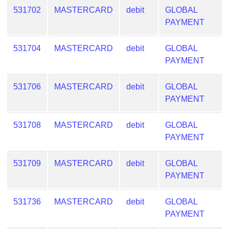
from
531702
MASTERCARD
debit
GLOBAL
BIN
PAYMENT
Credit
531704
MASTERCARD
debit
GLOBAL
Card
PAYMENT
Checker
Service
531706
MASTERCARD
debit
GLOBAL
PAYMENT
What
is
531708
MASTERCARD
debit
GLOBAL
My
PAYMENT
IP
Address
531709
MASTERCARD
debit
GLOBAL
?
PAYMENT
IP
Lookup
531736
MASTERCARD
debit
GLOBAL
IP
PAYMENT
BIN