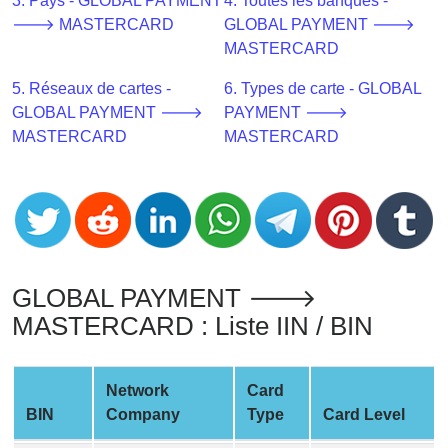
CC
3. Pays - GLOBAL PAYMENT
4. Toutes les banques -
Generator
🡒 MASTERCARD
GLOBAL PAYMENT 🡒
from
MASTERCARD
Banks
5. Réseaux de cartes -
6. Types de carte - GLOBAL
GLOBAL PAYMENT 🡒
PAYMENT 🡒
Credit
MASTERCARD
MASTERCARD
Card
Validator
Credit
Card
Generator
Random
GLOBAL PAYMENT 🡒
Credit
MASTERCARD : Liste IIN / BIN
Card
Generator
Network
Card
Generate
BIN
Company
Type
Card Level
Credit
Card