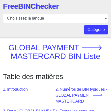
FreeBINChecker
BIN
Vérificateur
BIN
Catégorie
Recherche
Numéro
GLOBAL PAYMENT 🡒
BIN
MASTERCARD BIN Liste
BIN
API
BIN
Table des matières
Generator
BIN
1. Introduction
2. Numéros de BIN typiques -
Checker
GLOBAL PAYMENT 🡒
v2
MASTERCARD
BIN