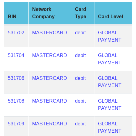
from
Network
Card
BIN
BIN
Company
Type
Card Level
Credit
Card
531702
MASTERCARD
debit
GLOBAL
Checker
PAYMENT
Service
531704
MASTERCARD
debit
GLOBAL
What
PAYMENT
is
My
531706
MASTERCARD
debit
GLOBAL
IP
PAYMENT
Address
?
531708
MASTERCARD
debit
GLOBAL
IP
PAYMENT
Lookup
531709
MASTERCARD
debit
GLOBAL
IP
PAYMENT
BIN