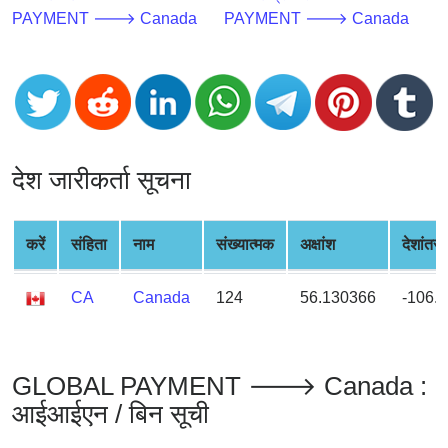
CC
PAYMENT 🡒 Canada
PAYMENT 🡒 Canada
Generator
from
Banks
Credit
Card
देश जारीकर्ता सूचना
Validator
Credit
Card
करें
संहिता
नाम
संख्यात्मक
अक्षांश
देशांतर
Generator
Random
CA
Canada
124
56.130366
-106.
Credit
Card
Generator
GLOBAL PAYMENT 🡒 Canada :
Generate
आईआईएन / बिन सूची
Credit
Card