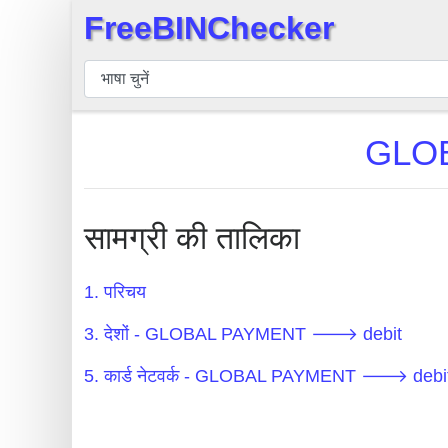
FreeBINChecker
×
बिन
चेकर
बिन
GLOB
खोजें
बिन
संख्या
सामग्री की तालिका
बिन
एपीआई
1. परिचय
BIN
3. देशों - GLOBAL PAYMENT 🡒 debit
Generator
BIN
5. कार्ड नेटवर्क - GLOBAL PAYMENT 🡒 debi
Checker
v2