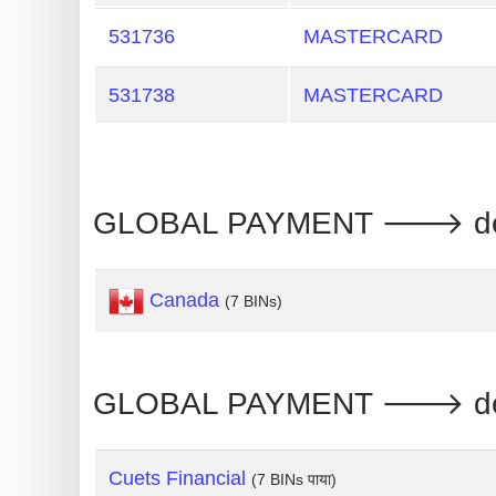
Generate
531736
MASTERCARD
Credit
Card
531738
MASTERCARD
from
BIN
Credit
GLOBAL PAYMENT 🡒 debit 
Card
Checker
Service
Canada
(7 BINs)
What
is
GLOBAL PAYMENT 🡒 debit : 
My
IP
Address
Cuets Financial
(7 BINs पाया)