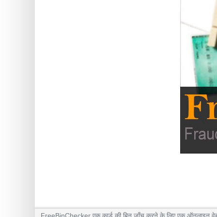
FreeBinChecker एक कार्ड की बिन जाँच करने के लिए एक ऑनलाइन वेब एप्लि