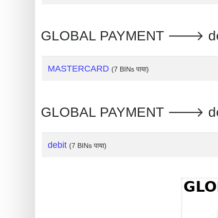
?
IP
Lookup
GLOBAL PAYMENT 🡒 debit :
IP
BIN
MASTERCARD
(7 BINs पाया)
Checker
/
Validator
GLOBAL PAYMENT 🡒 debit :
debit
(7 BINs पाया)