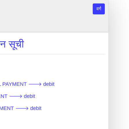
वर्ग
 सूची
GLOBAL PAYMENT 🡒 debit
YMENT 🡒 debit
 PAYMENT 🡒 debit