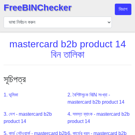
FreeBINChecker
বিভাগ
বিন
যাচাইকারী
বিন
mastercard b2b product 14
অনুসন্ধান
বিন তালিকা
বিন
সংখ্যা
বিন
এপিআই
সূচিপত্র
BIN
Generator
1. ভূমিকা
2. বৈশিষ্টসূচক বিIN সংখ্যা -
mastercard b2b product 14
BIN
Checker
3. দেশ - mastercard b2b
4. সমস্ত ব্যাংক - mastercard b2b
v2
product 14
product 14
BIN
5. কার্ড নেটওয়ার্ক - mastercard b2b
6. কার্ডের ধরন - mastercard b2b