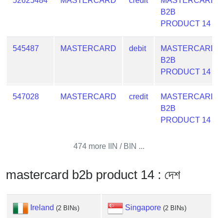
52625484
MASTERCARD
credit
MASTERCARD
from
B2B
BIN
PRODUCT 14
Credit
Card
545487
MASTERCARD
debit
MASTERCARD
Checker
B2B
Service
PRODUCT 14
547028
MASTERCARD
credit
MASTERCARD
What
B2B
is
PRODUCT 14
My
IP
Address
474 more IIN / BIN ...
?
IP
mastercard b2b product 14 : দেশ
Lookup
IP
Ireland
Singapore
(2 BINs)
(2 BINs)
BIN