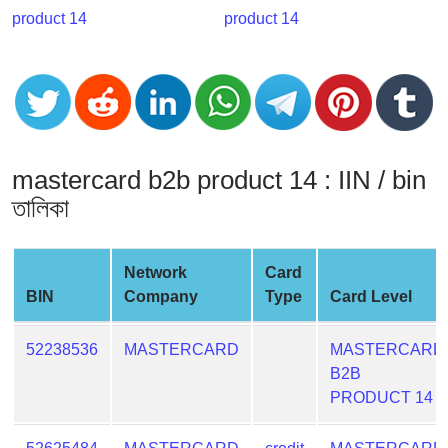
CC
product 14
product 14
Generator
from
Banks
Credit
Card
mastercard b2b product 14 : IIN / bin
Validator
তালিকা
Credit
Card
Generator
Network
Card
Random
BIN
Company
Type
Card Level
Credit
Card
52238536
MASTERCARD
MASTERCARD
Generator
B2B
Generate
PRODUCT 14
Credit
Card