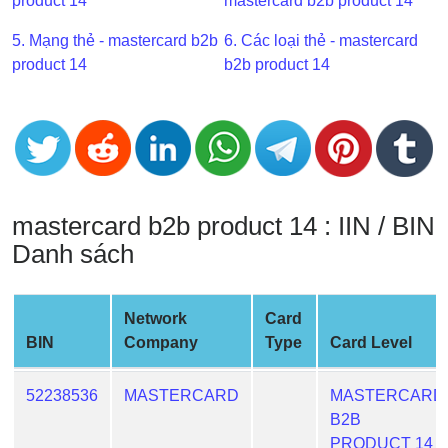
product 14
mastercard b2b product 14
BIN
5. Mạng thẻ - mastercard b2b
6. Các loại thẻ - mastercard
CC
product 14
b2b product 14
Generator
from
Banks
Credit
Card
mastercard b2b product 14 : IIN / BIN
Validator
Danh sách
Credit
Card
Generator
Network
Card
Random
BIN
Company
Type
Card Level
Credit
Card
52238536
MASTERCARD
MASTERCARD
Generator
B2B
Generate
PRODUCT 14