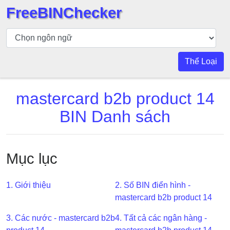
FreeBINChecker
Kiểm
tra
BIN
Thể Loại
Tìm
kiếm
mastercard b2b product 14
BIN
BIN Danh sách
Số
BIN
BIN
Mục lục
API
BIN
Generator
1. Giới thiệu
2. Số BIN điển hình -
mastercard b2b product 14
BIN
Checker
3. Các nước - mastercard b2b
4. Tất cả các ngân hàng -
v2