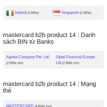
IP
BIN
Ireland
Singapore
(2 BINs)
(2 BINs)
Checker
/
Validator
mastercard b2b product 14 : Danh
sách BIN từ Banks
Agoda Company Pte. Ltd.
Optal Financial Europe
Ltd
(2 BINs tìm)
(2 BINs tìm)
mastercard b2b product 14 : Mạng
thẻ
MASTERCARD
(4 BINs tìm)