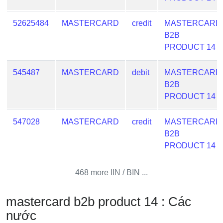
Credit
Card
52625484
MASTERCARD
credit
MASTERCARD
from
B2B
BIN
PRODUCT 14
Credit
Card
545487
MASTERCARD
debit
MASTERCARD
Checker
B2B
Service
PRODUCT 14
547028
MASTERCARD
credit
MASTERCARD
What
B2B
is
PRODUCT 14
My
IP
Address
468 more IIN / BIN ...
?
mastercard b2b product 14 : Các
IP
Lookup
nước