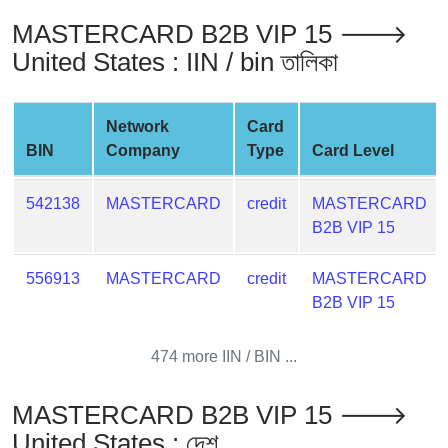
from
MASTERCARD B2B VIP 15 🡒
BIN
United States : IIN / bin তালিকা
Credit
Card
Checker
Network
Card
Service
BIN
Company
Type
Card Level
What
542138
MASTERCARD
credit
MASTERCARD
is
B2B VIP 15
My
IP
556913
MASTERCARD
credit
MASTERCARD
Address
B2B VIP 15
?
IP
474 more IIN / BIN ...
Lookup
IP
MASTERCARD B2B VIP 15 🡒
BIN
United States : দেশ