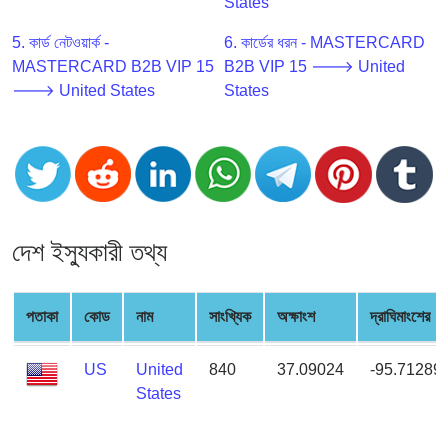
CC
States
Generator
5. কার্ড নেটওয়ার্ক -
6. কার্ডের ধরন - MASTERCARD
from
MASTERCARD B2B VIP 15
B2B VIP 15 🡒 United
Banks
🡒 United States
States
Credit
Card
Validator
Credit
Card
দেশ ইস্যুকারী তথ্য
Generator
Random
Credit
পতাকা
কোড
নাম
সাংখ্যিক
অক্ষাংশ
দ্রাঘিমাংশের
Card
Generator
US
United
840
37.09024
-95.71289
Generate
States
Credit
Card