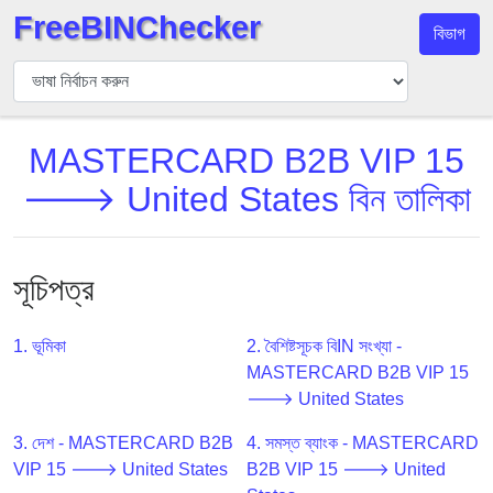
FreeBINChecker
বিভাগ
বিন
যাচাইকারী
বিন
MASTERCARD B2B VIP 15
অনুসন্ধান
🡒 United States বিন তালিকা
বিন
সংখ্যা
বিন
এপিআই
সূচিপত্র
BIN
Generator
1. ভূমিকা
2. বৈশিষ্টসূচক বিIN সংখ্যা -
MASTERCARD B2B VIP 15
BIN
🡒 United States
Checker
v2
3. দেশ - MASTERCARD B2B
4. সমস্ত ব্যাংক - MASTERCARD
BIN
VIP 15 🡒 United States
B2B VIP 15 🡒 United