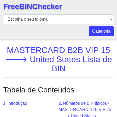
FreeBINChecker
BIN
Verificador
BIN
Categoria
Pesquisar
BIN
MASTERCARD B2B VIP 15
Número
🡒 United States Lista de
BIN
BIN
API
BIN
Generator
Tabela de Conteúdos
BIN
Checker
v2
1. Introdução
2. Números de BIN típicos -
MASTERCARD B2B VIP 15
BIN
🡒 United States