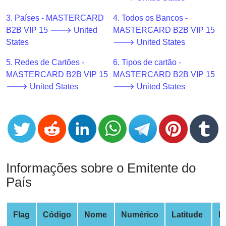
CC
Generator
3. Países - MASTERCARD
4. Todos os Bancos -
from
B2B VIP 15 🡒 United
MASTERCARD B2B VIP 15
Banks
States
🡒 United States
5. Redes de Cartões -
6. Tipos de cartão -
Credit
MASTERCARD B2B VIP 15
MASTERCARD B2B VIP 15
Card
🡒 United States
🡒 United States
Validator
Credit
Card
Generator
Random
Credit
Informações sobre o Emitente do
Card
País
Generator
Generate
Credit
Flag
Código
Nome
Numérico
Latitude
L
Card