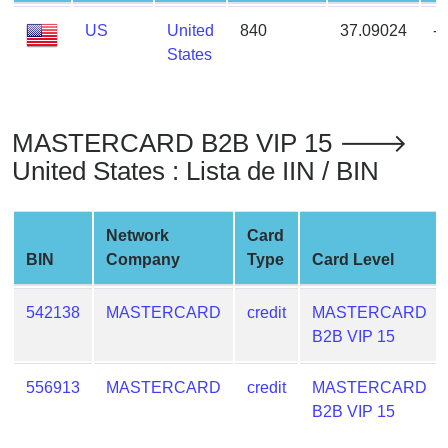
from
US
United
840
37.09024
-
BIN
States
Credit
Card
Checker
MASTERCARD B2B VIP 15 🡒
Service
United States : Lista de IIN / BIN
What
is
Network
Card
My
BIN
Company
Type
Card Level
IP
Address
542138
MASTERCARD
credit
MASTERCARD
?
B2B VIP 15
IP
Lookup
556913
MASTERCARD
credit
MASTERCARD
IP
B2B VIP 15
BIN