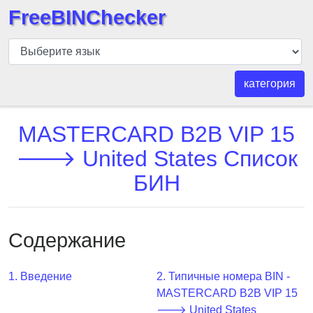
FreeBINChecker
БИН
шашка
БИН
категория
Поиск
БИН
MASTERCARD B2B VIP 15
номер
🡒 United States Список
БИН
БИН
API
BIN
Generator
Содержание
BIN
Checker
v2
1. Введение
2. Типичные номера BIN -
MASTERCARD B2B VIP 15
BIN
🡒 United States