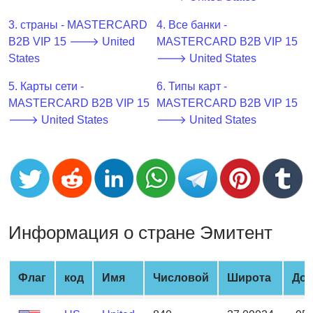
CC
Generator
3. страны - MASTERCARD
4. Все банки -
from
B2B VIP 15 🡒 United
MASTERCARD B2B VIP 15
Banks
States
🡒 United States
5. Карты сети -
6. Типы карт -
Credit
MASTERCARD B2B VIP 15
MASTERCARD B2B VIP 15
Card
🡒 United States
🡒 United States
Validator
Credit
Card
Generator
Random
Credit
Информация о стране Эмитент
Card
Generator
Generate
Флаг
код
Имя
Числовой
Широта
Дол
Credit
Card