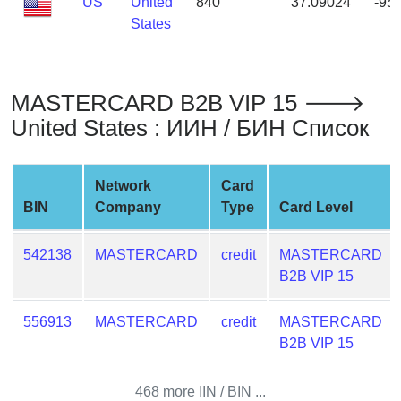
US
United
840
37.09024
-95
from
States
BIN
Credit
Card
MASTERCARD B2B VIP 15 🡒
Checker
United States : ИИН / БИН Список
Service
What
Network
Card
is
BIN
Company
Type
Card Level
My
IP
542138
MASTERCARD
credit
MASTERCARD
Address
B2B VIP 15
?
IP
556913
MASTERCARD
credit
MASTERCARD
Lookup
B2B VIP 15
IP
BIN
468 more IIN / BIN ...