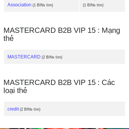
IP
Association
(1 BINs tìm)
(1 BINs tìm)
BIN
Checker
/
MASTERCARD B2B VIP 15 : Mạng
Validator
thẻ
MASTERCARD
(2 BINs tìm)
MASTERCARD B2B VIP 15 : Các
loại thẻ
credit
(2 BINs tìm)