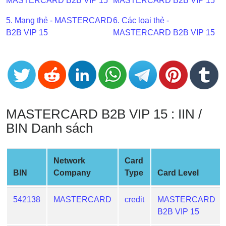
MASTERCARD B2B VIP 15
MASTERCARD B2B VIP 15
BIN
5. Mạng thẻ - MASTERCARD
6. Các loại thẻ -
CC
B2B VIP 15
MASTERCARD B2B VIP 15
Generator
from
Banks
Credit
Card
MASTERCARD B2B VIP 15 : IIN /
Validator
BIN Danh sách
Credit
Card
Generator
Network
Card
Random
BIN
Company
Type
Card Level
Credit
Card
542138
MASTERCARD
credit
MASTERCARD
Generator
B2B VIP 15
Generate