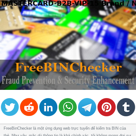
FreeBinChecker là một ứng dụng web trực tuyến để kiểm tra BIN của
thẻ. Như vậy, mặc dù thông tin là khá chính xác, tôi không mong đợi sự