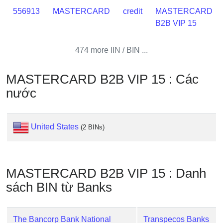
Credit
556913
MASTERCARD
credit
MASTERCARD
Card
B2B VIP 15
from
BIN
474 more IIN / BIN ...
Credit
Card
MASTERCARD B2B VIP 15 : Các
Checker
nước
Service
What
United States
(2 BINs)
is
My
IP
MASTERCARD B2B VIP 15 : Danh
Address
?
sách BIN từ Banks
IP
Lookup
The Bancorp Bank National
Transpecos Banks