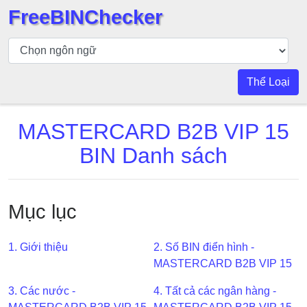
FreeBINChecker
Kiểm
tra
BIN
Thể Loại
Tìm
kiếm
MASTERCARD B2B VIP 15
BIN
BIN Danh sách
Số
BIN
BIN
Mục lục
API
BIN
Generator
1. Giới thiệu
2. Số BIN điển hình -
MASTERCARD B2B VIP 15
BIN
Checker
3. Các nước -
4. Tất cả các ngân hàng -
v2