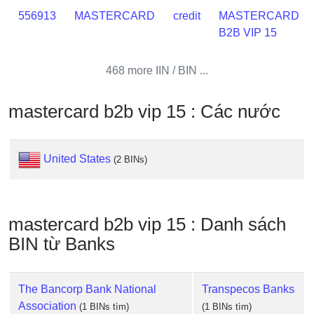
Credit
556913
MASTERCARD
credit
MASTERCARD
Card
B2B VIP 15
from
BIN
468 more IIN / BIN ...
Credit
Card
mastercard b2b vip 15 : Các nước
Checker
Service
United States
(2 BINs)
What
is
My
mastercard b2b vip 15 : Danh sách
IP
BIN từ Banks
Address
?
IP
The Bancorp Bank National
Transpecos Banks
Lookup
Association
(1 BINs tìm)
(1 BINs tìm)