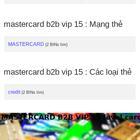
IP
BIN
Checker
mastercard b2b vip 15 : Mạng thẻ
/
Validator
MASTERCARD
(2 BINs tìm)
mastercard b2b vip 15 : Các loại thẻ
credit
(2 BINs tìm)