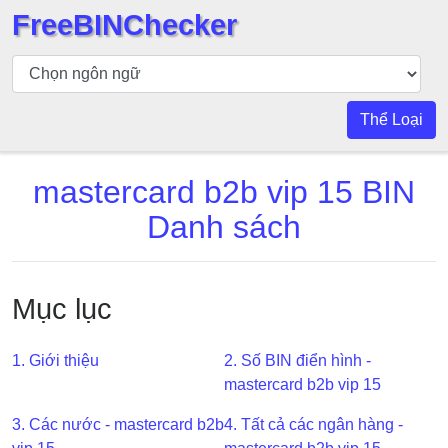
FreeBINChecker
Kiểm
tra
BIN
Thể Loại
Tìm
kiếm
mastercard b2b vip 15 BIN
BIN
Danh sách
Số
BIN
BIN
Mục lục
API
BIN
Generator
1. Giới thiệu
2. Số BIN điển hình -
mastercard b2b vip 15
BIN
Checker
3. Các nước - mastercard b2b
4. Tất cả các ngân hàng -
v2