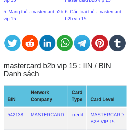
vip 15
mastercard b2b vip 15
BIN
5. Mạng thẻ - mastercard b2b
6. Các loại thẻ - mastercard
CC
vip 15
b2b vip 15
Generator
from
Banks
Credit
Card
mastercard b2b vip 15 : IIN / BIN
Validator
Danh sách
Credit
Card
Generator
Network
Card
Random
BIN
Company
Type
Card Level
Credit
Card
542138
MASTERCARD
credit
MASTERCARD
Generator
B2B VIP 15
Generate