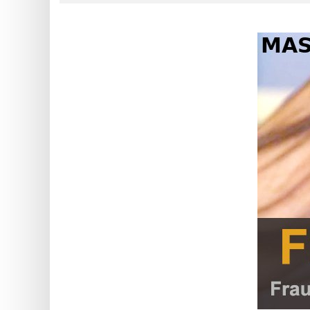
?
IP
Lookup
IP
BIN
Checker
/
Validator