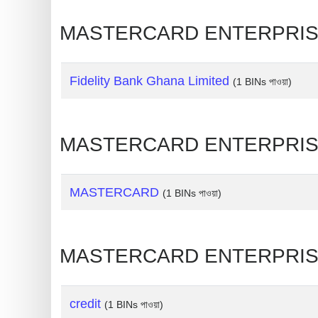
Generate
MASTERCARD ENTERPRISE SOL
Credit
Card
from
Fidelity Bank Ghana Limited
(1 BINs পাওয়া)
BIN
Credit
MASTERCARD ENTERPRISE SOLU
Card
Checker
Service
MASTERCARD
(1 BINs পাওয়া)
What
is
MASTERCARD ENTERPRISE SO
My
IP
Address
credit
(1 BINs পাওয়া)