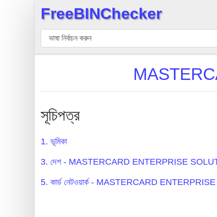
FreeBINChecker
×
বিন
যাচাইকারী
বিন
MASTERCA
অনুসন্ধান
বিন
সংখ্যা
সূচিপত্র
বিন
এপিআই
1. ভূমিকা
BIN
3. দেশ - MASTERCARD ENTERPRISE SOLU
Generator
BIN
5. কার্ড নেটওয়ার্ক - MASTERCARD ENTERPRI
Checker
v2