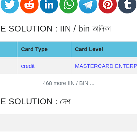
LUTION : IIN / bin তালিকা
Card Type
Card Level
credit
MASTERCARD ENTERP
468 more IIN / BIN ...
SOLUTION : দেশ