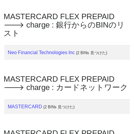
?
IP
MASTERCARD FLEX PREPAID
Lookup
🡒 charge : 銀行からのBINのリ
IP
スト
BIN
Checker
Neo Financial Technologies Inc
/
(2 BINs 見つけた)
Validator
MASTERCARD FLEX PREPAID
🡒 charge : カードネットワーク
MASTERCARD
(2 BINs 見つけた)
MASTERCARD FLEX PREPAID