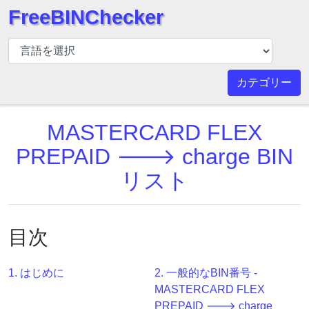
FreeBINChecker
BIN
チ
ェ
カテゴリー
ッ
カ
MASTERCARD FLEX
ー
BIN
PREPAID 🡒 charge BIN
検
リスト
索
BIN
番
目次
号
BIN
1. はじめに
2. 一般的なBIN番号 -
API
MASTERCARD FLEX
BIN
PREPAID 🡒 charge