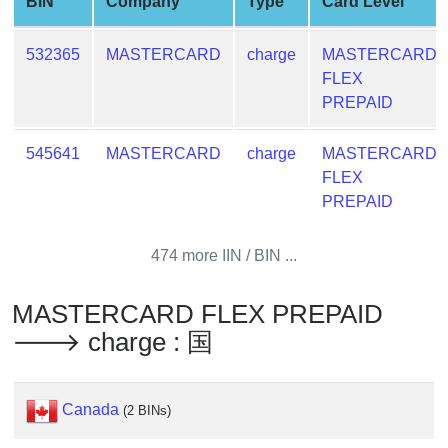
BIN
Company
Type
Card Level
Credit
Card
532365
MASTERCARD
charge
MASTERCARD
Generator
FLEX
Generate
PREPAID
Credit
Card
545641
MASTERCARD
charge
MASTERCARD
from
FLEX
BIN
PREPAID
Credit
Card
474 more IIN / BIN ...
Checker
Service
MASTERCARD FLEX PREPAID
🡒 charge : 国
What
is
My
Canada
(2 BINs)
IP
Address