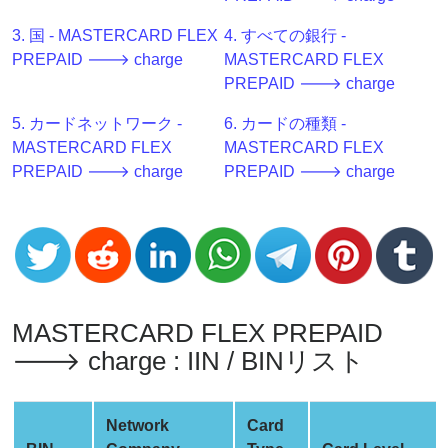
Generator
3. 国 - MASTERCARD FLEX
4. すべての銀行 -
BIN
PREPAID 🡒 charge
MASTERCARD FLEX
Checker
PREPAID 🡒 charge
v2
BIN
5. カードネットワーク -
6. カードの種類 -
CC
MASTERCARD FLEX
MASTERCARD FLEX
Generator
PREPAID 🡒 charge
PREPAID 🡒 charge
from
Banks
Credit
Card
Validator
MASTERCARD FLEX PREPAID
Credit
🡒 charge : IIN / BINリスト
Card
Generator
Network
Card
Random