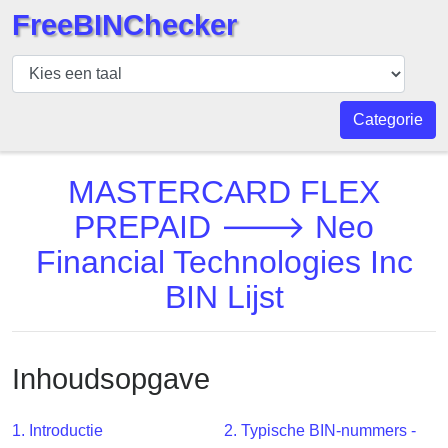
FreeBINChecker
BIN
Controleur
BIN
Categorie
Zoeken
BIN
MASTERCARD FLEX
Aantal
PREPAID 🡒 Neo
BIN
Financial Technologies Inc
API
BIN
BIN Lijst
Generator
BIN
Checker
Inhoudsopgave
v2
BIN
1. Introductie
2. Typische BIN-nummers -