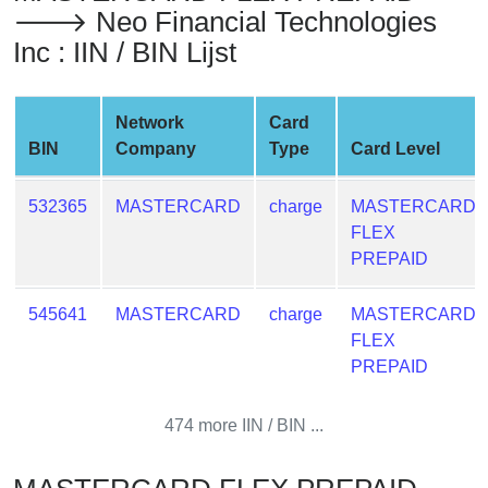
🡒 Neo Financial Technologies
from
BIN
Inc : IIN / BIN Lijst
Credit
Card
Network
Card
Checker
BIN
Company
Type
Card Level
Service
532365
MASTERCARD
charge
MASTERCARD
What
FLEX
is
PREPAID
My
IP
545641
MASTERCARD
charge
MASTERCARD
Address
FLEX
?
PREPAID
IP
Lookup
474 more IIN / BIN ...
IP
BIN