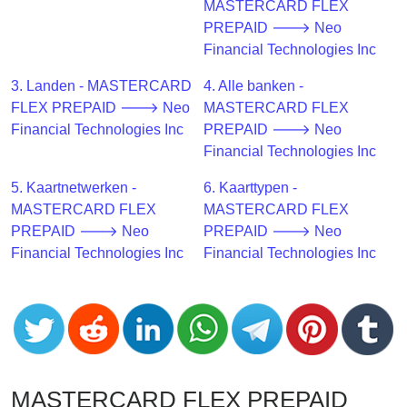
CC
MASTERCARD FLEX
Generator
PREPAID 🡒 Neo
from
Financial Technologies Inc
Banks
3. Landen - MASTERCARD
4. Alle banken -
FLEX PREPAID 🡒 Neo
MASTERCARD FLEX
Credit
Financial Technologies Inc
PREPAID 🡒 Neo
Card
Financial Technologies Inc
Validator
5. Kaartnetwerken -
6. Kaarttypen -
Credit
MASTERCARD FLEX
MASTERCARD FLEX
Card
PREPAID 🡒 Neo
PREPAID 🡒 Neo
Generator
Financial Technologies Inc
Financial Technologies Inc
Random
Credit
Card
Generator
Generate
Credit
MASTERCARD FLEX PREPAID
Card