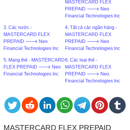
MASTERCARD FLEX
BIN
PREPAID 🡒 Neo
CC
Financial Technologies Inc
Generator
3. Các nước -
4. Tất cả các ngân hàng -
from
MASTERCARD FLEX
MASTERCARD FLEX
Banks
PREPAID 🡒 Neo
PREPAID 🡒 Neo
Financial Technologies Inc
Financial Technologies Inc
Credit
Card
5. Mạng thẻ - MASTERCARD
6. Các loại thẻ -
Validator
FLEX PREPAID 🡒 Neo
MASTERCARD FLEX
Financial Technologies Inc
PREPAID 🡒 Neo
Credit
Financial Technologies Inc
Card
Generator
Random
Credit
Card
Generator
MASTERCARD FLEX PREPAID
Generate