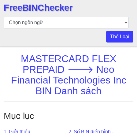
FreeBINChecker
Kiểm
tra
BIN
Thể Loại
Tìm
kiếm
MASTERCARD FLEX
BIN
PREPAID 🡒 Neo
Số
BIN
Financial Technologies Inc
BIN
BIN Danh sách
API
BIN
Generator
Mục lục
BIN
Checker
1. Giới thiệu
2. Số BIN điển hình -
v2