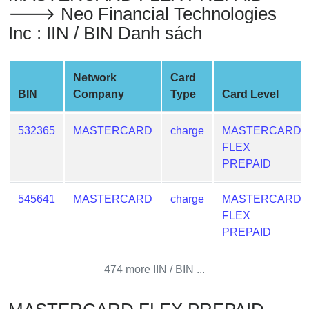
🡒 Neo Financial Technologies
Credit
Card
Inc : IIN / BIN Danh sách
from
BIN
Network
Card
Credit
BIN
Company
Type
Card Level
Card
Checker
532365
MASTERCARD
charge
MASTERCARD
Service
FLEX
PREPAID
What
is
545641
MASTERCARD
charge
MASTERCARD
My
FLEX
IP
PREPAID
Address
?
474 more IIN / BIN ...
IP
Lookup