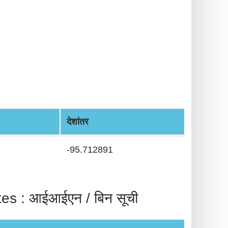
देशांतर
-95.712891
 आईआईएन / बिन सूची