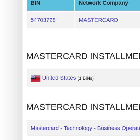
BIN
Network Company
Generate
Credit
54703728
MASTERCARD
Card
from
BIN
Credit
MASTERCARD INSTALLMENT 
Card
Checker
United States
(1 BINs)
Service
What
MASTERCARD INSTALLMENT PA
is
My
IP
Mastercard - Technology - Business Operat
Address