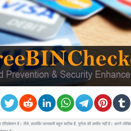
केशन है। जैसे, हालांकि जानकारी बहुत सटीक है, पूर्णता की उम्मीद नहीं है। अपने जोखिम 