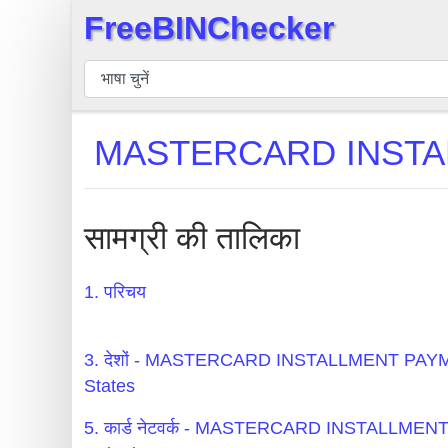
FreeBINChecker
×
बिन
चेकर
बिन
MASTERCARD INSTALL
खोजें
बिन
संख्या
सामग्री की तालिका
बिन
एपीआई
1. परिचय
BIN
Generator
3. देशों - MASTERCARD INSTALLMENT PA
BIN
States
Checker
5. कार्ड नेटवर्क - MASTERCARD INSTALL
v2