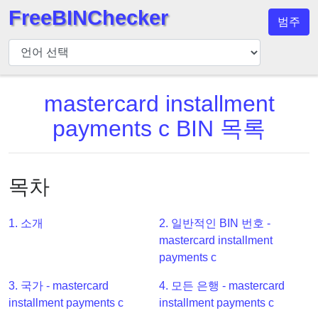
FreeBINChecker
범주
BIN
검
사
기
mastercard installment
BIN
payments c BIN 목록
검
색
BIN
목차
번
호
1. 소개
2. 일반적인 BIN 번호 -
BIN
mastercard installment
API
payments c
BIN
3. 국가 - mastercard
4. 모든 은행 - mastercard
Generator
installment payments c
installment payments c
BIN