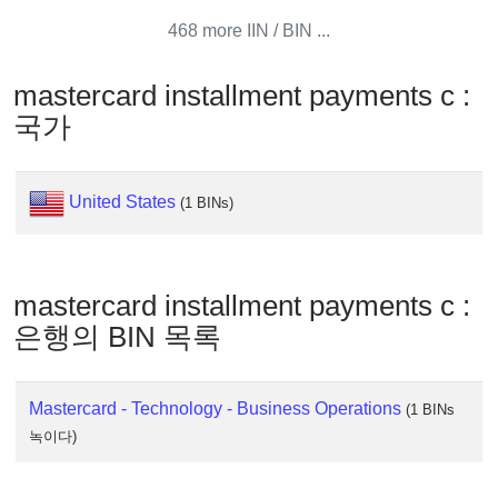
Generator
468 more IIN / BIN ...
Generate
Credit
mastercard installment payments c :
Card
국가
from
BIN
Credit
United States
(1 BINs)
Card
Checker
Service
mastercard installment payments c :
What
은행의 BIN 목록
is
My
Mastercard - Technology - Business Operations
IP
(1 BINs
Address
녹이다)
?