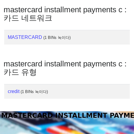
IP
Lookup
mastercard installment payments c :
카드 네트워크
IP
BIN
Checker
MASTERCARD
(1 BINs 녹이다)
/
Validator
mastercard installment payments c :
카드 유형
credit
(1 BINs 녹이다)