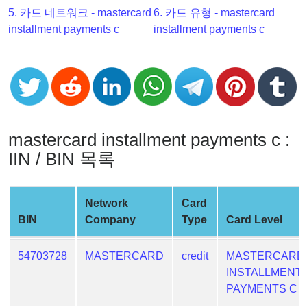
Checker
5. 카드 네트워크 - mastercard
6. 카드 유형 - mastercard
v2
installment payments c
installment payments c
BIN
CC
Generator
from
Banks
mastercard installment payments c :
Credit
IIN / BIN 목록
Card
Validator
Network
Card
Credit
BIN
Company
Type
Card Level
Card
Generator
54703728
MASTERCARD
credit
MASTERCARD
Random
INSTALLMENT
Credit
PAYMENTS C
Card