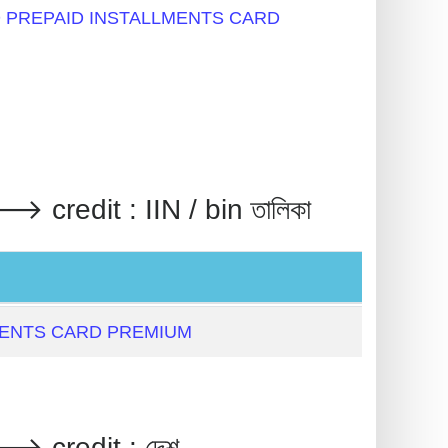
CARD PREPAID INSTALLMENTS CARD
it : IIN / bin তালিকা
MENTS CARD PREMIUM
redit : দেশ