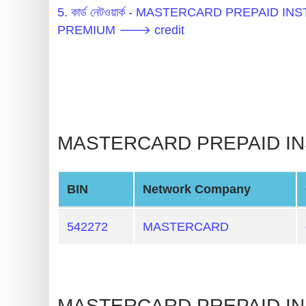
BIN
5. কার্ড নেটওয়ার্ক - MASTERCARD PREPAID
CC
PREMIUM 🡒 credit
Generator
from
Banks
Credit
MASTERCARD PREPAID INST
Card
Validator
Credit
BIN
Network Company
Card
Generator
542272
MASTERCARD
Random
Credit
Card
MASTERCARD PREPAID INS
Generator