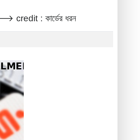
it : কার্ডের ধরন