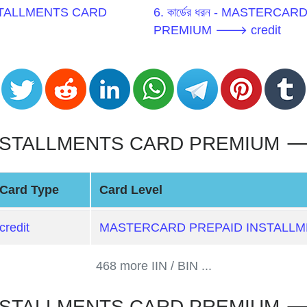
 INSTALLMENTS CARD
6. কার্ডের ধরন - MASTER
PREMIUM 🡒 credit
ALLMENTS CARD PREMIUM 🡒 cred
Card Type
Card Level
credit
MASTERCARD PREPAID INSTALL
468 more IIN / BIN ...
TALLMENTS CARD PREMIUM 🡒 c