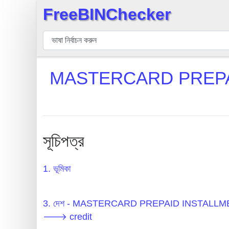
FreeBINChecker
×
বিন
যাচাইকারী
বিন
MASTERCARD PREPA
অনুসন্ধান
বিন
সংখ্যা
বিন
সূচিপত্র
এপিআই
BIN
1. ভূমিকা
Generator
BIN
3. দেশ - MASTERCARD PREPAID INSTAL
Checker
🡒 credit
v2