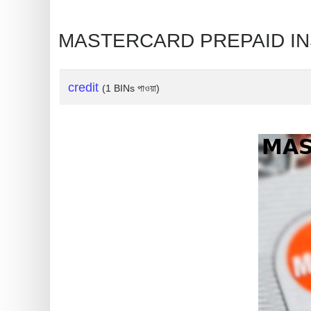
?
IP
MASTERCARD PREPAID INST
Lookup
IP
BIN
credit
(1 BINs পাওয়া)
Checker
/
Validator