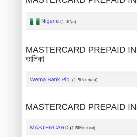
Generate
Credit
Nigeria
(1 BINs)
Card
from
BIN
MASTERCARD PREPAID INST
Credit
তালিকা
Card
Checker
Service
Wema Bank Plc.
(1 BINs পাওয়া)
What
is
MASTERCARD PREPAID INSTA
My
IP
MASTERCARD
(1 BINs পাওয়া)
Address