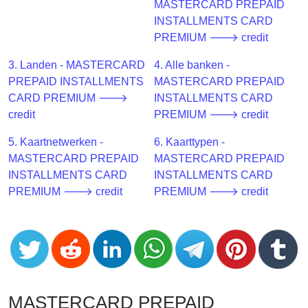
CC
MASTERCARD PREPAID
Generator
INSTALLMENTS CARD
from
PREMIUM 🡒 credit
Banks
3. Landen - MASTERCARD
4. Alle banken -
PREPAID INSTALLMENTS
MASTERCARD PREPAID
Credit
CARD PREMIUM 🡒
INSTALLMENTS CARD
Card
credit
PREMIUM 🡒 credit
Validator
5. Kaartnetwerken -
6. Kaarttypen -
Credit
MASTERCARD PREPAID
MASTERCARD PREPAID
Card
INSTALLMENTS CARD
INSTALLMENTS CARD
Generator
PREMIUM 🡒 credit
PREMIUM 🡒 credit
Random
Credit
Card
Generator
Generate
Credit
MASTERCARD PREPAID
Card