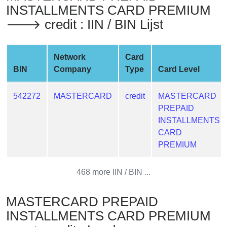
INSTALLMENTS CARD PREMIUM
from
BIN
🡒 credit : IIN / BIN Lijst
Credit
Card
Network
Card
Checker
BIN
Company
Type
Card Level
Service
542272
MASTERCARD
credit
MASTERCARD
What
PREPAID
is
INSTALLMENTS
My
CARD
IP
PREMIUM
Address
?
468 more IIN / BIN ...
IP
Lookup
MASTERCARD PREPAID
IP
INSTALLMENTS CARD PREMIUM
BIN