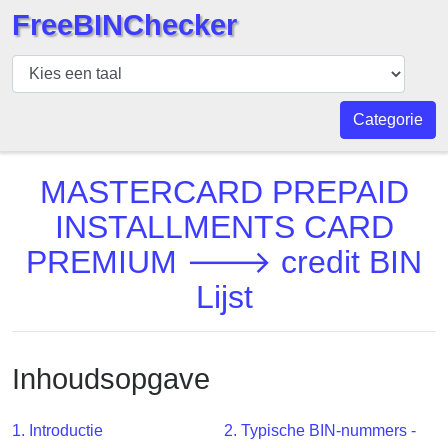
FreeBINChecker
BIN
Controleur
BIN
Categorie
Zoeken
BIN
MASTERCARD PREPAID
Aantal
INSTALLMENTS CARD
BIN
PREMIUM 🡒 credit BIN
API
BIN
Lijst
Generator
BIN
Checker
Inhoudsopgave
v2
BIN
1. Introductie
2. Typische BIN-nummers -