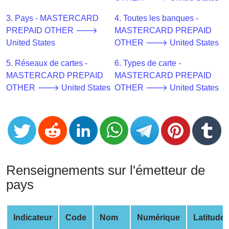
CC
Generator
3. Pays - MASTERCARD
4. Toutes les banques -
from
PREPAID OTHER 🡒
MASTERCARD PREPAID
Banks
United States
OTHER 🡒 United States
5. Réseaux de cartes -
6. Types de carte -
Credit
MASTERCARD PREPAID
MASTERCARD PREPAID
Card
OTHER 🡒 United States
OTHER 🡒 United States
Validator
Credit
Card
Generator
Random
Credit
Renseignements sur l'émetteur de
Card
pays
Generator
Generate
Credit
Indicateur
Code
Nom
Numérique
Latitude
Card