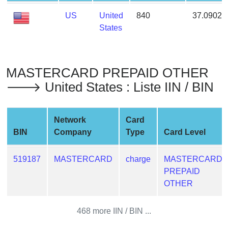
from
US
United
840
37.09024
BIN
States
Credit
Card
Checker
MASTERCARD PREPAID OTHER
Service
🡒 United States : Liste IIN / BIN
What
is
Network
Card
My
BIN
Company
Type
Card Level
IP
Address
519187
MASTERCARD
charge
MASTERCARD
?
PREPAID
IP
OTHER
Lookup
IP
468 more IIN / BIN ...
BIN