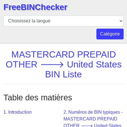
FreeBINChecker
BIN
Vérificateur
BIN
Catégorie
Recherche
Numéro
MASTERCARD PREPAID
BIN
OTHER 🡒 United States
BIN
BIN Liste
API
BIN
Generator
Table des matières
BIN
Checker
v2
1. Introduction
2. Numéros de BIN typiques -
MASTERCARD PREPAID
BIN
OTHER 🡒 United States