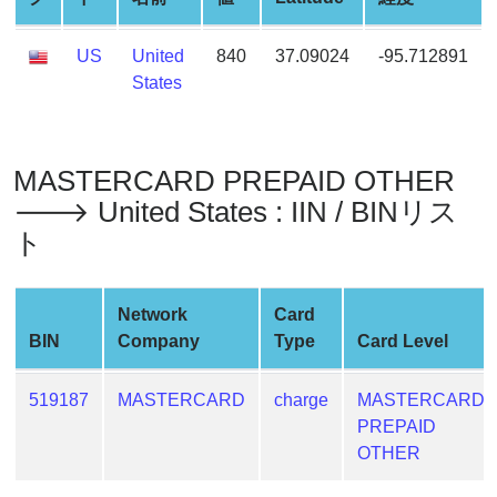
Credit
Card
US
United
840
37.09024
-95.712891
Generator
States
Generate
Credit
Card
MASTERCARD PREPAID OTHER
from
BIN
🡒 United States : IIN / BINリス
ト
Credit
Card
Checker
Network
Card
Service
BIN
Company
Type
Card Level
What
519187
MASTERCARD
charge
MASTERCARD
is
PREPAID
My
OTHER
IP
Address