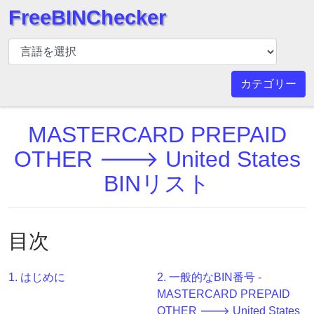
FreeBINChecker
BIN
チ
ェ
カテゴリー
ッ
カ
MASTERCARD PREPAID
ー
BIN
OTHER 🡒 United States
検
BINリスト
索
BIN
番
目次
号
BIN
1. はじめに
2. 一般的なBIN番号 -
API
MASTERCARD PREPAID
BIN
OTHER 🡒 United States