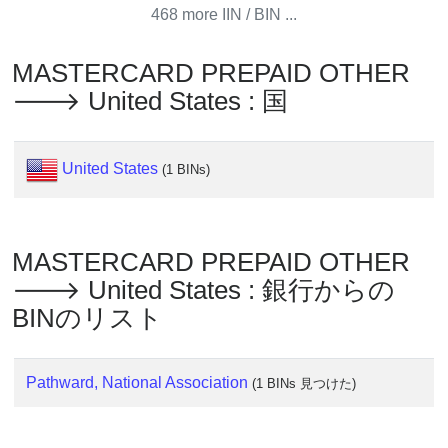
468 more IIN / BIN ...
?
IP
MASTERCARD PREPAID OTHER
Lookup
🡒 United States : 国
IP
BIN
Checker
United States
(1 BINs)
/
Validator
MASTERCARD PREPAID OTHER
🡒 United States : 銀行からの
BINのリスト
Pathward, National Association
(1 BINs 見つけた)