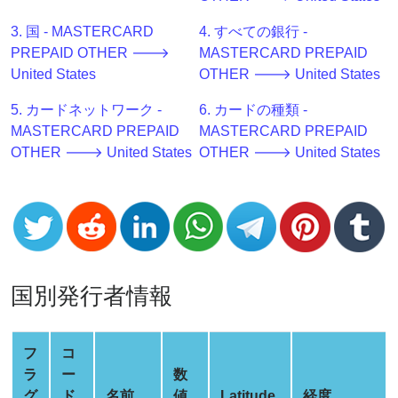
Generator
3. 国 - MASTERCARD
4. すべての銀行 -
BIN
PREPAID OTHER 🡒
MASTERCARD PREPAID
Checker
United States
OTHER 🡒 United States
v2
BIN
5. カードネットワーク -
6. カードの種類 -
CC
MASTERCARD PREPAID
MASTERCARD PREPAID
Generator
OTHER 🡒 United States
OTHER 🡒 United States
from
Banks
Credit
Card
Validator
国別発行者情報
Credit
Card
フ
コ
Generator
ラ
ー
数
Random
グ
ド
名前
値
Latitude
経度