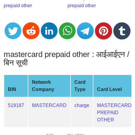
CC
prepaid other
prepaid other
Generator
from
Banks
Credit
Card
mastercard prepaid other : आईआईएन /
Validator
बिन सूची
Credit
Card
Generator
Network
Card
Random
BIN
Company
Type
Card Level
Credit
Card
519187
MASTERCARD
charge
MASTERCARD
Generator
PREPAID
Generate
OTHER
Credit
Card