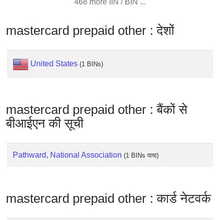
468 more IIN / BIN ...
from
BIN
mastercard prepaid other : देशों
Credit
Card
Checker
United States
(1 BINs)
Service
What
mastercard prepaid other : बैंकों से
is
बीआईएन की सूची
My
IP
Address
Pathward, National Association
(1 BINs पाया)
?
IP
Lookup
mastercard prepaid other : कार्ड नेटवर्क
IP
BIN