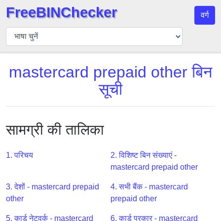
FreeBINChecker
वर्ग
बिन
चेकर
बिन
mastercard prepaid other बिन
खोजें
सूची
बिन
संख्या
बिन
एपीआई
सामग्री की तालिका
BIN
Generator
1. परिचय
2. विशिष्ट बिन संख्याएं -
mastercard prepaid other
BIN
Checker
3. देशों - mastercard prepaid
4. सभी बैंक - mastercard
v2
other
prepaid other
BIN
5. कार्ड नेटवर्क - mastercard
6. कार्ड प्रकार - mastercard