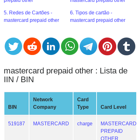
CC
prepaid other
mastercard prepaid other
Generator
5. Redes de Cartões -
6. Tipos de cartão -
from
mastercard prepaid other
mastercard prepaid other
Banks
Credit
Card
Validator
Credit
mastercard prepaid other : Lista de
Card
IIN / BIN
Generator
Random
Credit
Network
Card
Card
BIN
Company
Type
Card Level
Generator
Generate
519187
MASTERCARD
charge
MASTERCARD
Credit
PREPAID
Card
OTHER