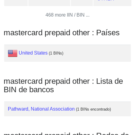
from
BIN
468 more IIN / BIN ...
Credit
Card
mastercard prepaid other : Países
Checker
Service
United States
(1 BINs)
What
is
My
mastercard prepaid other : Lista de
IP
BIN de bancos
Address
?
IP
Pathward, National Association
(1 BINs encontrado)
Lookup
IP
BIN