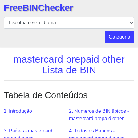
FreeBINChecker
BIN
Verificador
BIN
Categoria
Pesquisar
BIN
mastercard prepaid other
Número
Lista de BIN
BIN
API
BIN
Tabela de Conteúdos
Generator
BIN
1. Introdução
2. Números de BIN típicos -
Checker
mastercard prepaid other
v2
BIN
3. Países - mastercard
4. Todos os Bancos -