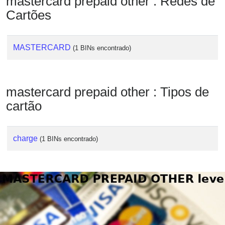
mastercard prepaid other : Redes de
Checker
Cartões
/
Validator
MASTERCARD
(1 BINs encontrado)
mastercard prepaid other : Tipos de
cartão
charge
(1 BINs encontrado)