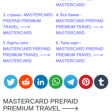
CC
MASTERCARD
Generator
from
3. страны - MASTERCARD
4. Все банки -
Banks
PREPAID PREMIUM
MASTERCARD PREPAID
TRAVEL 🡒
PREMIUM TRAVEL 🡒
Credit
MASTERCARD
MASTERCARD
Card
5. Карты сети -
6. Типы карт -
Validator
MASTERCARD PREPAID
MASTERCARD PREPAID
Credit
PREMIUM TRAVEL 🡒
PREMIUM TRAVEL 🡒
Card
MASTERCARD
MASTERCARD
Generator
Random
Credit
Card
Generator
Generate
MASTERCARD PREPAID
Credit
PREMIUM TRAVEL 🡒
Card