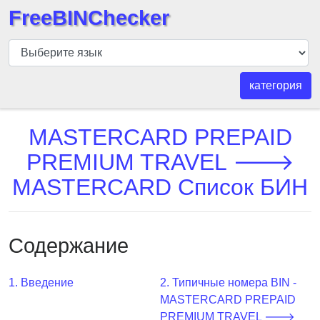
FreeBINChecker
БИН
шашка
БИН
категория
Поиск
БИН
MASTERCARD PREPAID
номер
PREMIUM TRAVEL 🡒
БИН
MASTERCARD Список БИН
API
BIN
Generator
Содержание
BIN
Checker
v2
1. Введение
2. Типичные номера BIN -
MASTERCARD PREPAID
BIN
PREMIUM TRAVEL 🡒