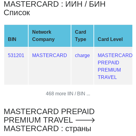
MASTERCARD : ИИН / БИН
from
Список
BIN
Credit
Card
Network
Card
Checker
BIN
Company
Type
Card Level
Service
531201
MASTERCARD
charge
MASTERCARD
What
PREPAID
is
PREMIUM
My
TRAVEL
IP
Address
468 more IIN / BIN ...
?
IP
MASTERCARD PREPAID
Lookup
PREMIUM TRAVEL 🡒
IP
MASTERCARD : страны
BIN