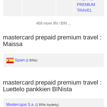
from
PREMIUM
BIN
TRAVEL
Credit
Card
468 more IIN / BIN ...
Checker
Service
mastercard prepaid premium travel :
Maissa
What
is
My
Spain
(1 BINs)
IP
Address
?
mastercard prepaid premium travel :
IP
Luettelo pankkien BINista
Lookup
IP
BIN
Mastercajas S.a.
(1 BINs löydetty)