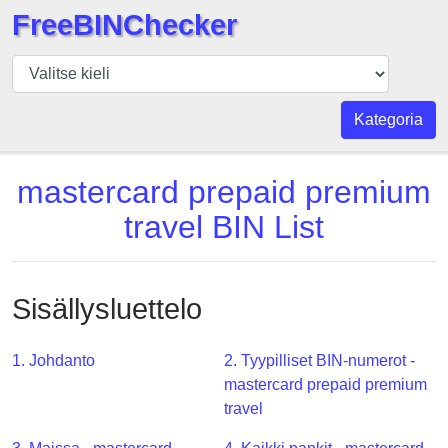
FreeBINChecker
BIN
Tarkistaja
BIN
Kategoria
haku
BIN
mastercard prepaid premium
Määrä
travel BIN List
BIN
API
BIN
Sisällysluettelo
Generator
BIN
1. Johdanto
2. Tyypilliset BIN-numerot -
Checker
mastercard prepaid premium
v2
travel
BIN