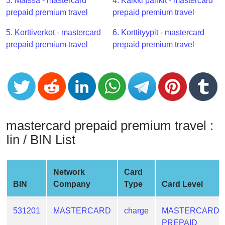
CC
3. Maissa - mastercard
4. Kaikki pankit - mastercard
Generator
prepaid premium travel
prepaid premium travel
from
5. Korttiverkot - mastercard
6. Korttityypit - mastercard
Banks
prepaid premium travel
prepaid premium travel
Credit
Card
Validator
Credit
Card
mastercard prepaid premium travel :
Generator
Iin / BIN List
Random
Credit
Card
Network
Card
Generator
BIN
Company
Type
Card Level
Generate
Credit
531201
MASTERCARD
charge
MASTERCARD
Card
PREPAID