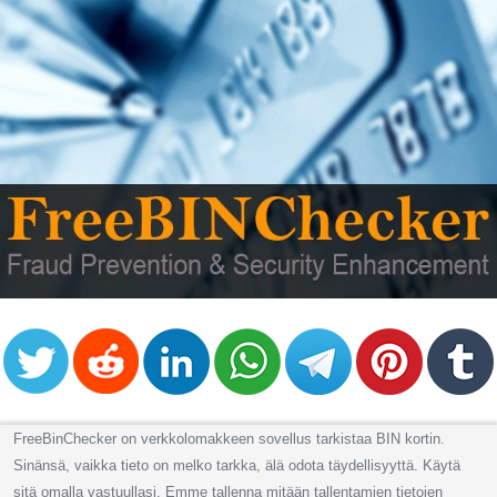
FreeBinChecker on verkkolomakkeen sovellus tarkistaa BIN kortin.
Sinänsä, vaikka tieto on melko tarkka, älä odota täydellisyyttä. Käytä
sitä omalla vastuullasi. Emme tallenna mitään tallentamien tietojen