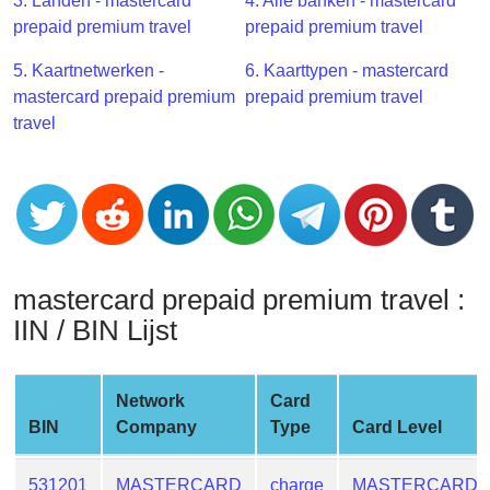
CC
3. Landen - mastercard
4. Alle banken - mastercard
Generator
prepaid premium travel
prepaid premium travel
from
5. Kaartnetwerken -
6. Kaarttypen - mastercard
Banks
mastercard prepaid premium
prepaid premium travel
travel
Credit
Card
Validator
Credit
Card
Generator
mastercard prepaid premium travel :
Random
IIN / BIN Lijst
Credit
Card
Generator
Network
Card
BIN
Company
Type
Card Level
Generate
Credit
Card
531201
MASTERCARD
charge
MASTERCARD