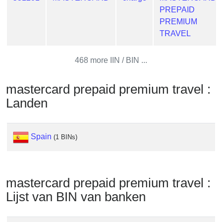
from
PREPAID
BIN
PREMIUM
TRAVEL
Credit
Card
Checker
468 more IIN / BIN ...
Service
mastercard prepaid premium travel :
What
Landen
is
My
IP
Spain
(1 BINs)
Address
?
IP
mastercard prepaid premium travel :
Lookup
Lijst van BIN van banken
IP
BIN