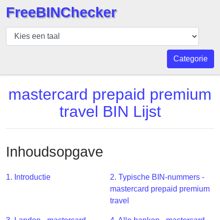
FreeBINChecker
BIN
Controleur
BIN
Categorie
Zoeken
BIN
mastercard prepaid premium
Aantal
travel BIN Lijst
BIN
API
BIN
Inhoudsopgave
Generator
BIN
1. Introductie
2. Typische BIN-nummers -
Checker
mastercard prepaid premium
v2
travel
BIN