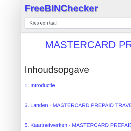
FreeBINChecker
×
BIN
Controleur
BIN
MASTERCARD PR
Zoeken
BIN
Aantal
Inhoudsopgave
BIN
API
1. Introductie
BIN
Generator
3. Landen - MASTERCARD PREPAID TR
BIN
Checker
5. Kaartnetwerken - MASTERCARD PREP
v2