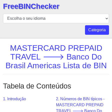
FreeBINChecker
BIN
Verificador
BIN
Categoria
Pesquisar
BIN
MASTERCARD PREPAID
Número
TRAVEL 🡒 Banco Do
BIN
Brasil Americas Lista de BIN
API
BIN
Generator
Tabela de Conteúdos
BIN
Checker
v2
1. Introdução
2. Números de BIN típicos -
MASTERCARD PREPAID
BIN
TRAVEL 🡒 Banco Do