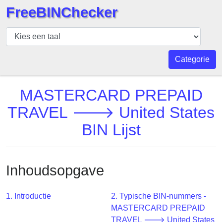
FreeBINChecker
BIN
Controleur
BIN
Categorie
Zoeken
BIN
MASTERCARD PREPAID
Aantal
TRAVEL 🡒 United States
BIN
BIN Lijst
API
BIN
Generator
Inhoudsopgave
BIN
Checker
v2
1. Introductie
2. Typische BIN-nummers -
MASTERCARD PREPAID
BIN
TRAVEL 🡒 United States