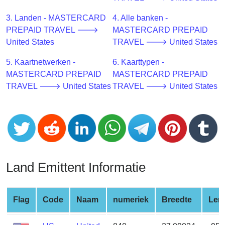
CC
Generator
3. Landen - MASTERCARD
4. Alle banken -
from
PREPAID TRAVEL 🡒
MASTERCARD PREPAID
Banks
United States
TRAVEL 🡒 United States
5. Kaartnetwerken -
6. Kaarttypen -
Credit
MASTERCARD PREPAID
MASTERCARD PREPAID
Card
TRAVEL 🡒 United States
TRAVEL 🡒 United States
Validator
Credit
Card
Generator
Random
Credit
Land Emittent Informatie
Card
Generator
Generate
Flag
Code
Naam
numeriek
Breedte
Len
Credit
Card