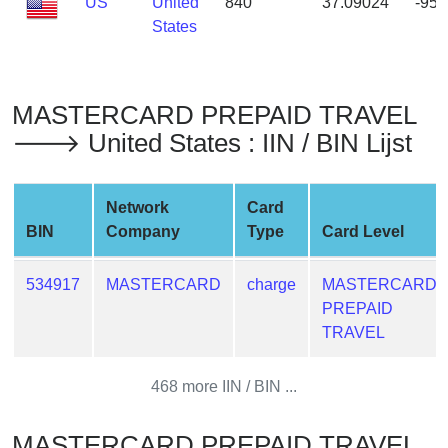
US
United
840
37.09024
-95.
from
States
BIN
Credit
Card
MASTERCARD PREPAID TRAVEL
Checker
🡒 United States : IIN / BIN Lijst
Service
What
Network
Card
is
BIN
Company
Type
Card Level
My
IP
534917
MASTERCARD
charge
MASTERCARD
Address
PREPAID
?
TRAVEL
IP
Lookup
468 more IIN / BIN ...
IP
BIN
MASTERCARD PREPAID TRAVEL