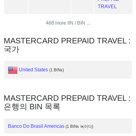
Generator
TRAVEL
Generate
Credit
468 more IIN / BIN ...
Card
from
MASTERCARD PREPAID TRAVEL :
BIN
국가
Credit
Card
Checker
United States
(1 BINs)
Service
What
MASTERCARD PREPAID TRAVEL :
is
My
은행의 BIN 목록
IP
Address
Banco Do Brasil Americas
?
(1 BINs 녹이다)