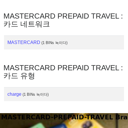
IP
Lookup
MASTERCARD PREPAID TRAVEL :
IP
카드 네트워크
BIN
Checker
/
MASTERCARD
(1 BINs 녹이다)
Validator
MASTERCARD PREPAID TRAVEL :
카드 유형
charge
(1 BINs 녹이다)