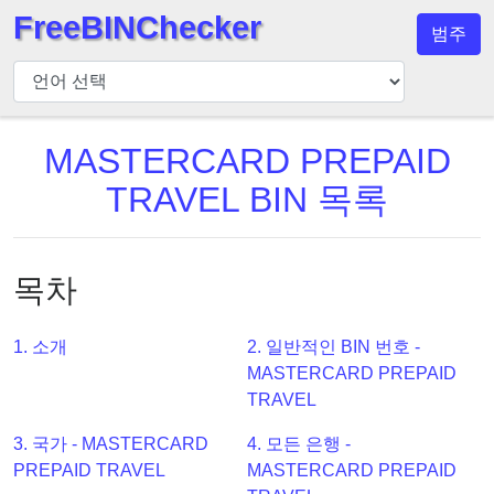
FreeBINChecker
범주
BIN
검
사
기
MASTERCARD PREPAID
BIN
TRAVEL BIN 목록
검
색
BIN
목차
번
호
1. 소개
2. 일반적인 BIN 번호 -
BIN
MASTERCARD PREPAID
API
TRAVEL
BIN
3. 국가 - MASTERCARD
4. 모든 은행 -
Generator
PREPAID TRAVEL
MASTERCARD PREPAID
BIN