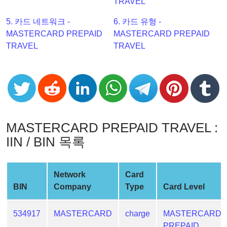
TRAVEL
Checker
v2
5. 카드 네트워크 -
6. 카드 유형 -
MASTERCARD PREPAID
MASTERCARD PREPAID
BIN
TRAVEL
TRAVEL
CC
Generator
from
Banks
Credit
MASTERCARD PREPAID TRAVEL :
Card
Validator
IIN / BIN 목록
Credit
Card
Network
Card
Generator
BIN
Company
Type
Card Level
Random
Credit
534917
MASTERCARD
charge
MASTERCARD
Card
PREPAID