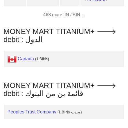
from
BIN
468 more IIN / BIN ...
Credit
Card
MONEY MART TITANIUM+ 🡒
Checker
debit : الدول
Service
What
Canada
(1 BINs)
is
My
IP
MONEY MART TITANIUM+ 🡒
Address
debit : قائمة بن من البنوك
?
IP
Lookup
Peoples Trust Company
(1 BINs وجدت)
IP
BIN