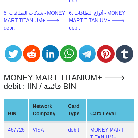
CC
debit
Generator
6. أنواع البطاقات - MONEY
5. شبكات البطاقات - MONEY
from
MART TITANIUM+ 🡒
MART TITANIUM+ 🡒
Banks
debit
debit
Credit
Card
Validator
Credit
Card
MONEY MART TITANIUM+ 🡒
Generator
debit : IIN / قائمة BIN
Random
Credit
Card
Network
Card
Generator
BIN
Company
Type
Card Level
Generate
Credit
467726
VISA
debit
MONEY MART
Card
TITANIUM+