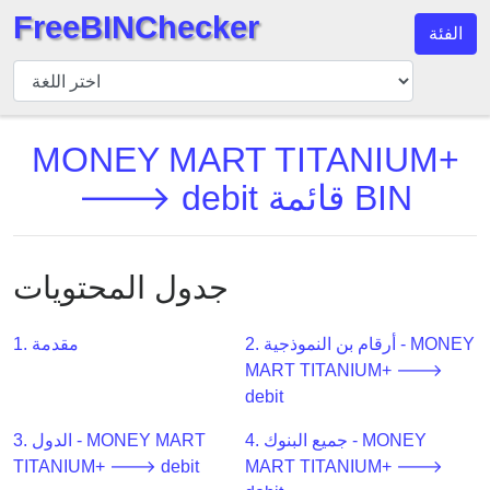
FreeBINChecker
الفئة
مدقق
BIN
بحث
MONEY MART TITANIUM+
BIN
🡒 debit قائمة BIN
عدد
BIN
BIN
API
جدول المحتويات
BIN
Generator
2. أرقام بن النموذجية - MONEY
1. مقدمة
MART TITANIUM+ 🡒
BIN
debit
Checker
v2
4. جميع البنوك - MONEY
3. الدول - MONEY MART
BIN
TITANIUM+ 🡒 debit
MART TITANIUM+ 🡒