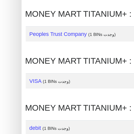
Generate
Credit
Card
from
Peoples Trust Company
(1 BINs وجدت)
BIN
Credit
Card
Checker
Service
VISA
(1 BINs وجدت)
What
is
My
IP
Address
debit
(1 BINs وجدت)