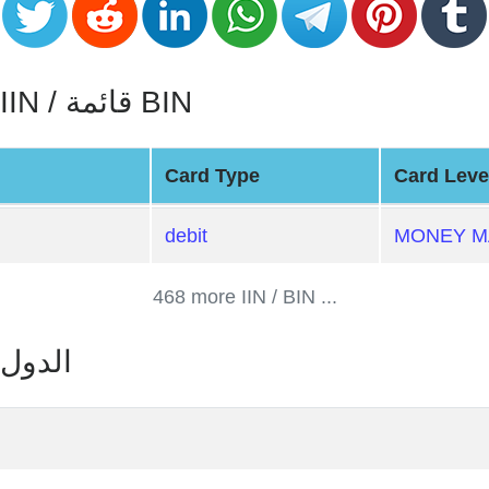
MONEY MART TITANIUM+ : IIN / قائمة BIN
Card Type
Card Leve
debit
MONEY M
468 more IIN / BIN ...
MONEY MART TITANIUM+ : الدول