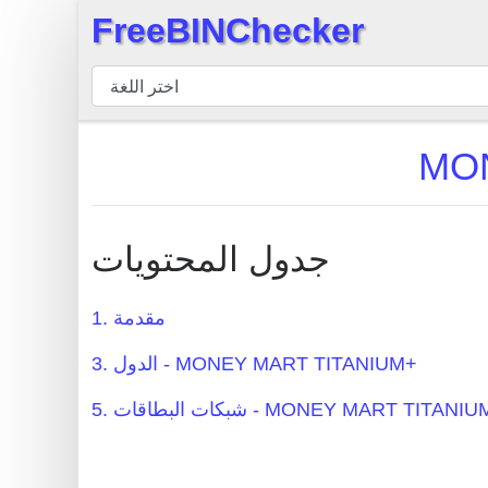
FreeBINChecker
×
مدقق
BIN
بحث
BIN
عدد
BIN
جدول المحتويات
BIN
API
1. مقدمة
BIN
3. الدول - MONEY MART TITANIUM+
Generator
شبكات البطاقات - MONEY MART TITANIUM+
BIN
Checker
v2