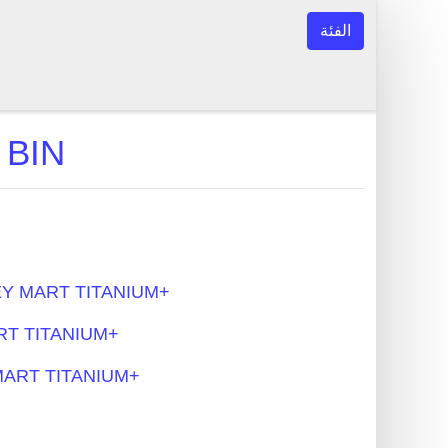
الفئة
MONEY MART TITANIUM+ قائمة IN
2. أرقام بن النموذجية - TITANIUM
4. جميع البنوك - UM
6. أنواع البطاقات - NIUM