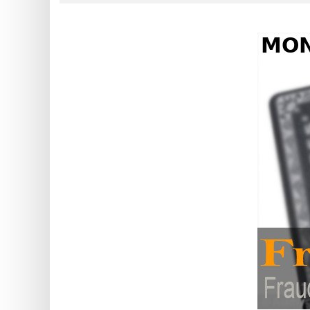
?
IP
Lookup
IP
BIN
Checker
/
Validator