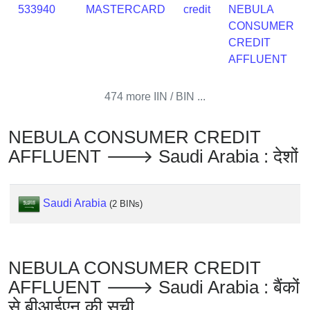
Checker
533940
MASTERCARD
credit
NEBULA
/
CONSUMER
Validator
CREDIT
AFFLUENT
474 more IIN / BIN ...
NEBULA CONSUMER CREDIT
AFFLUENT 🡒 Saudi Arabia : देशों
Saudi Arabia
(2 BINs)
NEBULA CONSUMER CREDIT
AFFLUENT 🡒 Saudi Arabia : बैंकों
से बीआईएन की सूची