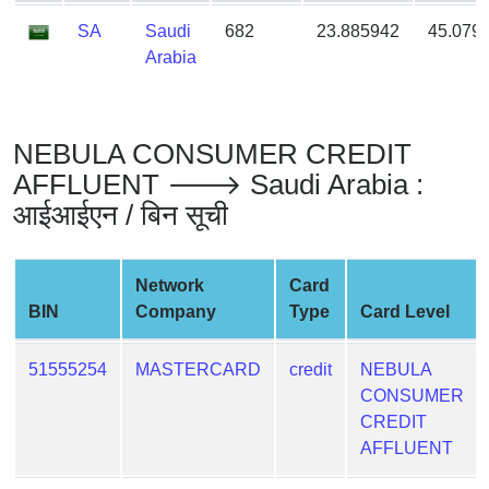
from
SA
Saudi
682
23.885942
45.079
BIN
Arabia
Credit
Card
Checker
NEBULA CONSUMER CREDIT
Service
AFFLUENT 🡒 Saudi Arabia :
आईआईएन / बिन सूची
What
is
My
Network
Card
IP
BIN
Company
Type
Card Level
Address
?
51555254
MASTERCARD
credit
NEBULA
IP
CONSUMER
Lookup
CREDIT
IP
AFFLUENT
BIN