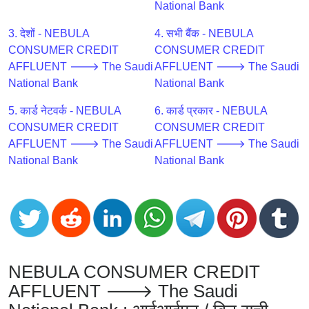
CC
National Bank
Generator
from
3. देशों - NEBULA
4. सभी बैंक - NEBULA
Banks
CONSUMER CREDIT
CONSUMER CREDIT
AFFLUENT 🡒 The Saudi
AFFLUENT 🡒 The Saudi
National Bank
National Bank
Credit
Card
5. कार्ड नेटवर्क - NEBULA
6. कार्ड प्रकार - NEBULA
Validator
CONSUMER CREDIT
CONSUMER CREDIT
Credit
AFFLUENT 🡒 The Saudi
AFFLUENT 🡒 The Saudi
Card
National Bank
National Bank
Generator
Random
Credit
Card
Generator
NEBULA CONSUMER CREDIT
Generate
Credit
AFFLUENT 🡒 The Saudi
Card