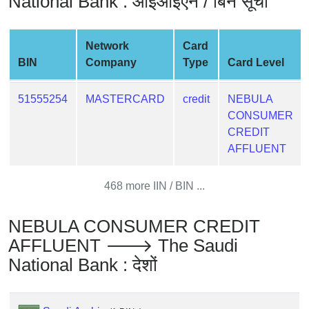
National Bank : आईआईएन / बिन सूची
from
BIN
Network
Card
Credit
BIN
Company
Type
Card Level
Card
Checker
51555254
MASTERCARD
credit
NEBULA
Service
CONSUMER
CREDIT
What
AFFLUENT
is
My
468 more IIN / BIN ...
IP
Address
?
NEBULA CONSUMER CREDIT
AFFLUENT 🡒 The Saudi
IP
Lookup
National Bank : देशों
IP
BIN