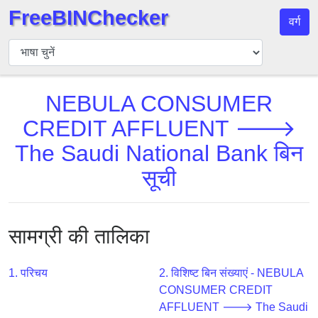
FreeBINChecker
वर्ग
बिन
चेकर
बिन
NEBULA CONSUMER
खोजें
CREDIT AFFLUENT 🡒
बिन
संख्या
The Saudi National Bank बिन
बिन
सूची
एपीआई
BIN
Generator
सामग्री की तालिका
BIN
Checker
1. परिचय
2. विशिष्ट बिन संख्याएं - NEBULA
v2
CONSUMER CREDIT
BIN
AFFLUENT 🡒 The Saudi