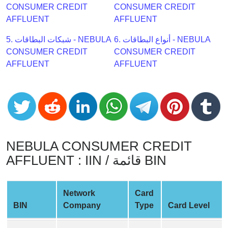
CC
CONSUMER CREDIT
CONSUMER CREDIT
Generator
AFFLUENT
AFFLUENT
from
Banks
6. أنواع البطاقات - NEBULA
5. شبكات البطاقات - NEBULA
CONSUMER CREDIT
CONSUMER CREDIT
AFFLUENT
AFFLUENT
Credit
Card
Validator
Credit
Card
Generator
NEBULA CONSUMER CREDIT
Random
AFFLUENT : IIN / قائمة BIN
Credit
Card
Generator
Network
Card
Generate
BIN
Company
Type
Card Level
Credit
Card