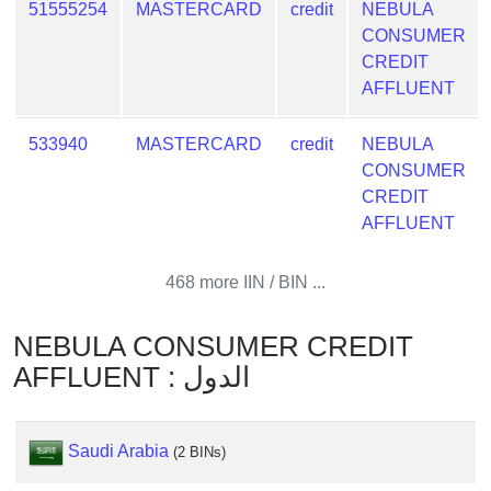
51555254
MASTERCARD
credit
NEBULA
from
CONSUMER
BIN
CREDIT
Credit
AFFLUENT
Card
Checker
533940
MASTERCARD
credit
NEBULA
Service
CONSUMER
CREDIT
What
AFFLUENT
is
My
468 more IIN / BIN ...
IP
Address
NEBULA CONSUMER CREDIT
?
AFFLUENT : الدول
IP
Lookup
IP
Saudi Arabia
(2 BINs)
BIN