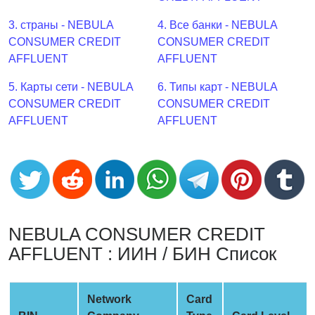
CC
Generator
3. страны - NEBULA
4. Все банки - NEBULA
from
CONSUMER CREDIT
CONSUMER CREDIT
Banks
AFFLUENT
AFFLUENT
5. Карты сети - NEBULA
6. Типы карт - NEBULA
Credit
CONSUMER CREDIT
CONSUMER CREDIT
Card
AFFLUENT
AFFLUENT
Validator
Credit
Card
Generator
Random
Credit
NEBULA CONSUMER CREDIT
Card
AFFLUENT : ИИН / БИН Список
Generator
Generate
Credit
Network
Card
Card