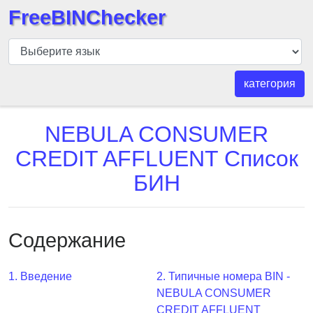
FreeBINChecker
БИН
шашка
БИН
категория
Поиск
БИН
NEBULA CONSUMER
номер
CREDIT AFFLUENT Список
БИН
БИН
API
BIN
Generator
Содержание
BIN
Checker
v2
1. Введение
2. Типичные номера BIN -
NEBULA CONSUMER
BIN
CREDIT AFFLUENT