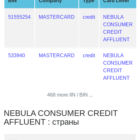
BIN
Company
Type
Card Level
from
BIN
51555254
MASTERCARD
credit
NEBULA
Credit
CONSUMER
Card
CREDIT
Checker
AFFLUENT
Service
533940
MASTERCARD
credit
NEBULA
What
CONSUMER
is
CREDIT
My
AFFLUENT
IP
Address
468 more IIN / BIN ...
?
IP
NEBULA CONSUMER CREDIT
Lookup
AFFLUENT : страны
IP
BIN