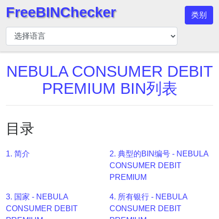
FreeBINChecker
类别
BIN
检
查
器
NEBULA CONSUMER DEBIT
BIN
PREMIUM BIN列表
搜
索
BIN
目录
号
BIN
1. 简介
2. 典型的BIN编号 - NEBULA
API
CONSUMER DEBIT
BIN
PREMIUM
Generator
3. 国家 - NEBULA
4. 所有银行 - NEBULA
BIN
CONSUMER DEBIT
CONSUMER DEBIT
Checker