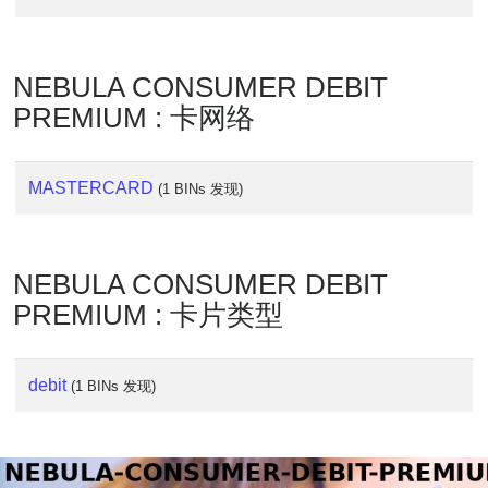
Lookup
IP
BIN
NEBULA CONSUMER DEBIT
Checker
PREMIUM : 卡网络
/
Validator
MASTERCARD
(1 BINs 发现)
NEBULA CONSUMER DEBIT
PREMIUM : 卡片类型
debit
(1 BINs 发现)