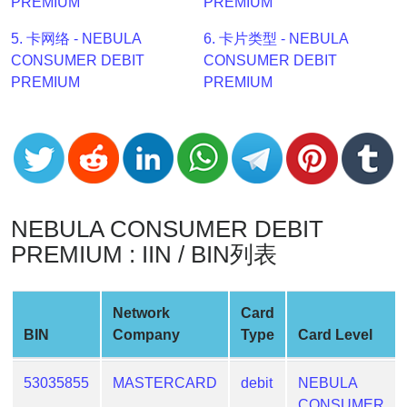
PREMIUM
PREMIUM
v2
5. 卡网络 - NEBULA
6. 卡片类型 - NEBULA
BIN
CONSUMER DEBIT
CONSUMER DEBIT
CC
PREMIUM
PREMIUM
Generator
from
Banks
Credit
Card
NEBULA CONSUMER DEBIT
Validator
PREMIUM : IIN / BIN列表
Credit
Card
Generator
Network
Card
Random
BIN
Company
Type
Card Level
Credit
Card
53035855
MASTERCARD
debit
NEBULA
Generator
CONSUMER