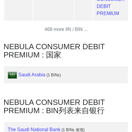
Generate
DEBIT
Credit
PREMIUM
Card
from
468 more IIN / BIN ...
BIN
Credit
NEBULA CONSUMER DEBIT
Card
PREMIUM : 国家
Checker
Service
Saudi Arabia
(1 BINs)
What
is
My
NEBULA CONSUMER DEBIT
IP
Address
PREMIUM : BIN列表来自银行
?
IP
The Saudi National Bank
(1 BINs 发现)