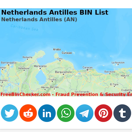
from
BIN
Credit
Card
Checker
Service
What
is
My
IP
Address
?
IP
Lookup
IP
BIN