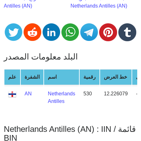
CC
Antilles (AN)
Netherlands Antilles (AN)
Generator
from
Banks
Credit
Card
البلد معلومات المصدر
Validator
Credit
Card
علم
الشفرة
اسم
رقمية
خط العرض
خ
Generator
Random
AN
Netherlands
530
12.226079
-
Credit
Antilles
Card
Generator
Generate
Netherlands Antilles (AN) : IIN / قائمة
Credit
BIN
Card