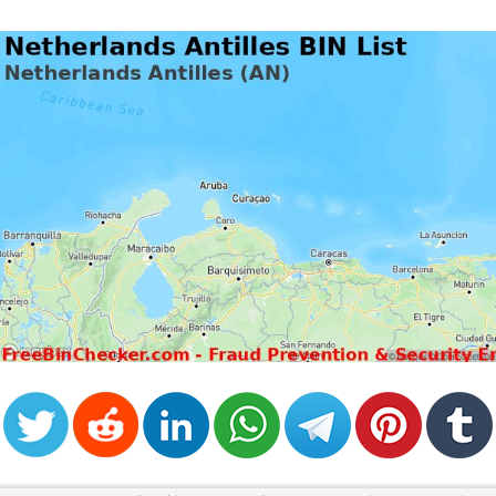
from
BIN
Credit
Card
Checker
Service
What
is
My
IP
Address
?
IP
Lookup
IP
BIN