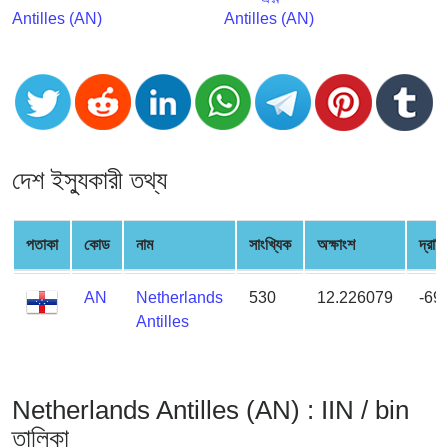
CC
Antilles (AN)
Antilles (AN)
Generator
from
Banks
Credit
Card
দেশ ইস্যুকারী তথ্য
Validator
Credit
Card
পতাকা
কোড
নাম
সাংখ্যিক
অক্ষাংশ
দ্রাঘ
Generator
Random
AN
Netherlands
530
12.226079
-69
Credit
Antilles
Card
Generator
Generate
Netherlands Antilles (AN) : IIN / bin
Credit
তালিকা
Card