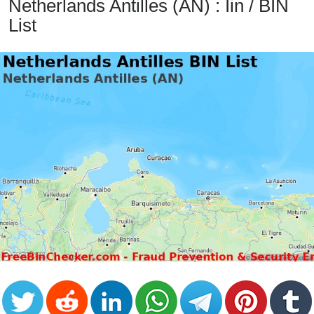
Netherlands Antilles (AN) : Iin / BIN
from
List
BIN
Credit
Card
Checker
Service
What
is
My
IP
Address
?
IP
Lookup
IP
BIN