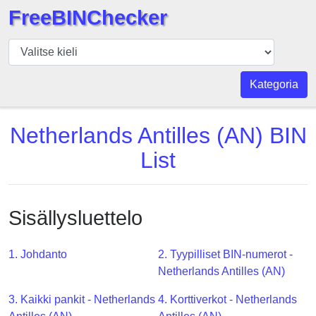
FreeBINChecker
BIN
Tarkistaja
BIN
Kategoria
haku
BIN
Netherlands Antilles (AN) BIN
Määrä
List
BIN
API
BIN
Sisällysluettelo
Generator
BIN
1. Johdanto
2. Tyypilliset BIN-numerot -
Checker
Netherlands Antilles (AN)
v2
BIN
3. Kaikki pankit - Netherlands
4. Korttiverkot - Netherlands