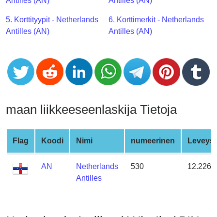
CC
Antilles (AN)
Antilles (AN)
Generator
5. Korttityypit - Netherlands
6. Korttimerkit - Netherlands
from
Antilles (AN)
Antilles (AN)
Banks
Credit
Card
Validator
Credit
maan liikkeeseenlaskija Tietoja
Card
Generator
Random
Flag
Koodi
Nimi
numeerinen
Leveysa
Credit
Card
AN
Netherlands
530
12.2260
Generator
Antilles
Generate
Credit
Card