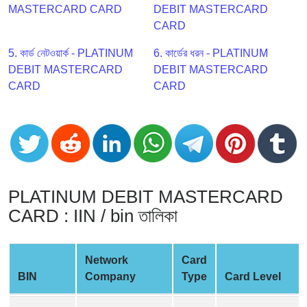
CC
MASTERCARD CARD
DEBIT MASTERCARD
Generator
CARD
from
Banks
5. কার্ড নেটওয়ার্ক - PLATINUM
6. কার্ডের ধরন - PLATINUM
DEBIT MASTERCARD
DEBIT MASTERCARD
CARD
CARD
Credit
Card
Validator
Credit
Card
Generator
PLATINUM DEBIT MASTERCARD
Random
CARD : IIN / bin তালিকা
Credit
Card
Generator
Network
Card
Generate
BIN
Company
Type
Card Level
Credit
Card