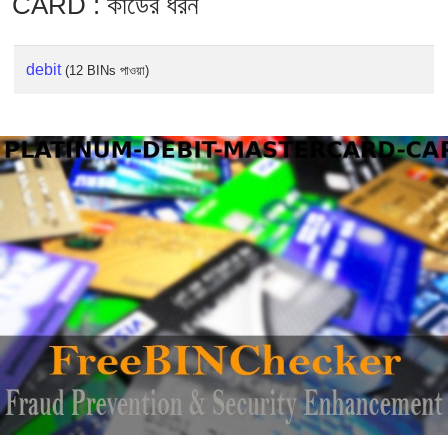
CARD : কার্ডের ধরন
debit
(12 BINs পাওয়া)