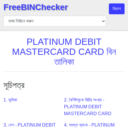
FreeBINChecker
বিভাগ
বিন
যাচাইকারী
বিন
PLATINUM DEBIT
অনুসন্ধান
MASTERCARD CARD বিন
বিন
সংখ্যা
তালিকা
বিন
এপিআই
BIN
সূচিপত্র
Generator
BIN
1. ভূমিকা
2. বৈশিষ্টসূচক বিIN সংখ্যা -
Checker
PLATINUM DEBIT
v2
MASTERCARD CARD
BIN
3. দেশ - PLATINUM DEBIT
4. সমস্ত ব্যাংক - PLATINUM