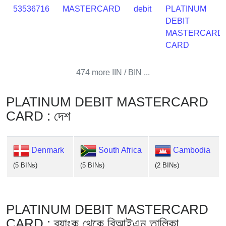
53536716
MASTERCARD
debit
PLATINUM
DEBIT
MASTERCARD
CARD
474 more IIN / BIN ...
PLATINUM DEBIT MASTERCARD
CARD : দেশ
Denmark
South Africa
Cambodia
(5 BINs)
(5 BINs)
(2 BINs)
PLATINUM DEBIT MASTERCARD
CARD : ব্যাংক থেকে বিআইএন তালিকা