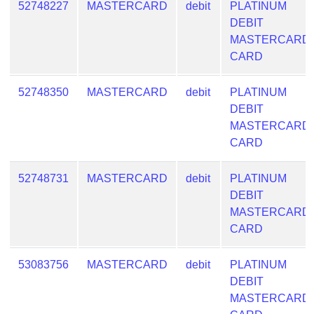
52748227
MASTERCARD
debit
PLATINUM
from
DEBIT
BIN
MASTERCARD
Credit
CARD
Card
Checker
52748350
MASTERCARD
debit
PLATINUM
Service
DEBIT
MASTERCARD
What
CARD
is
My
52748731
MASTERCARD
debit
PLATINUM
IP
DEBIT
Address
MASTERCARD
?
CARD
IP
Lookup
53083756
MASTERCARD
debit
PLATINUM
DEBIT
IP
MASTERCARD
BIN