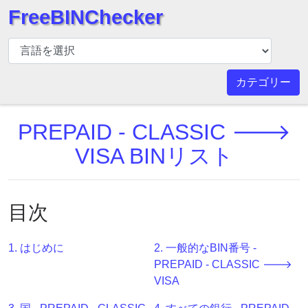
FreeBINChecker
BIN
チ
ェ
カテゴリー
ッ
カ
PREPAID - CLASSIC 🡒
ー
BIN
VISA BINリスト
検
索
BIN
目次
番
号
1. はじめに
2. 一般的なBIN番号 -
BIN
PREPAID - CLASSIC 🡒
API
VISA
BIN