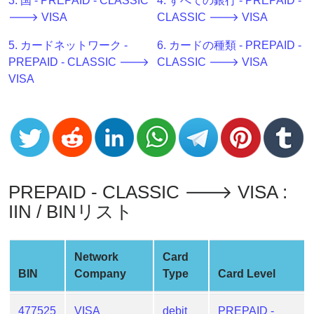
3. 国 - PREPAID - CLASSIC
4. すべての銀行 - PREPAID -
Generator
🡒 VISA
CLASSIC 🡒 VISA
BIN
Checker
5. カードネットワーク -
6. カードの種類 - PREPAID -
v2
PREPAID - CLASSIC 🡒
CLASSIC 🡒 VISA
VISA
BIN
CC
Generator
from
Banks
PREPAID - CLASSIC 🡒 VISA :
Credit
Card
IIN / BINリスト
Validator
Credit
Network
Card
Card
BIN
Company
Type
Card Level
Generator
Random
477525
VISA
debit
PREPAID -