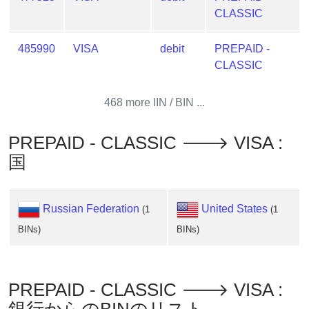
Credit
CLASSIC
Card
Generator
485990
VISA
debit
PREPAID -
Generate
CLASSIC
Credit
Card
468 more IIN / BIN ...
from
BIN
PREPAID - CLASSIC 🡒 VISA :
Credit
国
Card
Checker
Service
Russian Federation
United States
(1
(1
BINs)
BINs)
What
is
My
PREPAID - CLASSIC 🡒 VISA :
IP
Address