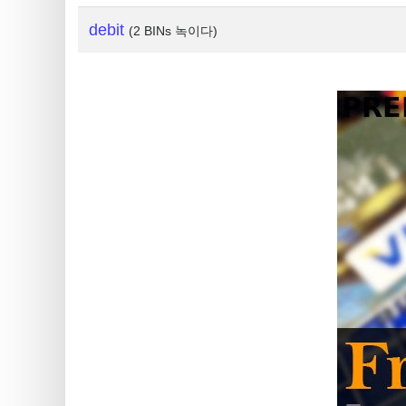
is
My
debit
(2 BINs 녹이다)
IP
Address
?
IP
Lookup
IP
BIN
Checker
/
Validator