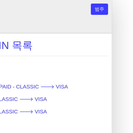
범주
BIN 목록
PAID - CLASSIC 🡒 VISA
CLASSIC 🡒 VISA
CLASSIC 🡒 VISA