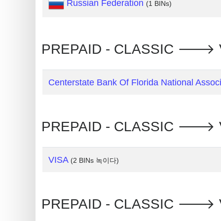
Russian Federation
(1 BINs)
Random
Credit
Card
PREPAID - CLASSIC 🡒 
Generator
Generate
Credit
Centerstate Bank Of Florida National Associ
Card
from
BIN
PREPAID - CLASSIC 🡒
Credit
Card
VISA
(2 BINs 녹이다)
Checker
Service
PREPAID - CLASSIC 🡒 
What