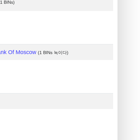
(1 BINs)
ank Of Moscow
(1 BINs 녹이다)