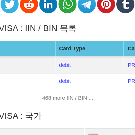
SA : IIN / BIN 목록
Card Type
Ca
debit
PR
debit
PR
468 more IIN / BIN ...
VISA : 국가