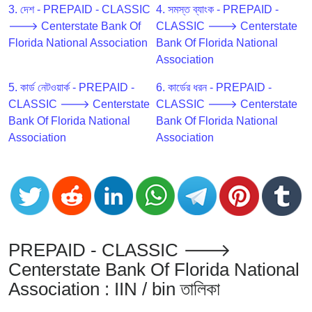
CC
3. দেশ - PREPAID - CLASSIC
4. সমস্ত ব্যাংক - PREPAID -
Generator
🡒 Centerstate Bank Of
CLASSIC 🡒 Centerstate
from
Florida National Association
Bank Of Florida National
Banks
Association
5. কার্ড নেটওয়ার্ক - PREPAID -
6. কার্ডের ধরন - PREPAID -
Credit
CLASSIC 🡒 Centerstate
CLASSIC 🡒 Centerstate
Card
Bank Of Florida National
Bank Of Florida National
Validator
Association
Association
Credit
Card
Generator
Random
Credit
Card
PREPAID - CLASSIC 🡒
Generator
Centerstate Bank Of Florida National
Generate
Association : IIN / bin তালিকা
Credit
Card