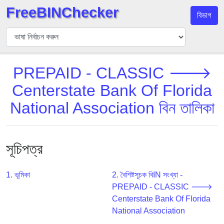
FreeBINChecker
বিভাগ
বিন
যাচাইকারী
বিন
PREPAID - CLASSIC 🡒
অনুসন্ধান
Centerstate Bank Of Florida
বিন
সংখ্যা
National Association বিন তালিকা
বিন
এপিআই
BIN
সূচিপত্র
Generator
BIN
1. ভূমিকা
2. বৈশিষ্টসূচক বিIN সংখ্যা -
Checker
PREPAID - CLASSIC 🡒
v2
Centerstate Bank Of Florida
National Association
BIN