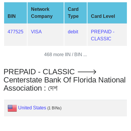
from
Network
Card
BIN
BIN
Company
Type
Card Level
Credit
Card
477525
VISA
debit
PREPAID -
Checker
CLASSIC
Service
468 more IIN / BIN ...
What
is
PREPAID - CLASSIC 🡒
My
Centerstate Bank Of Florida National
IP
Association : দেশ
Address
?
IP
United States
(1 BINs)
Lookup
IP
BIN