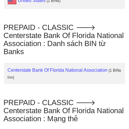
United States
(1 BINs)
IP
BIN
Checker
/
PREPAID - CLASSIC 🡒
Validator
Centerstate Bank Of Florida National
Association : Danh sách BIN từ
Banks
Centerstate Bank Of Florida National Association
(1 BINs
tìm)
PREPAID - CLASSIC 🡒
Centerstate Bank Of Florida National
Association : Mạng thẻ