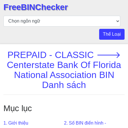
FreeBINChecker
Kiểm
tra
BIN
Thể Loại
Tìm
kiếm
PREPAID - CLASSIC 🡒
BIN
Centerstate Bank Of Florida
Số
BIN
National Association BIN
BIN
Danh sách
API
BIN
Generator
Mục lục
BIN
Checker
1. Giới thiệu
2. Số BIN điển hình -
v2