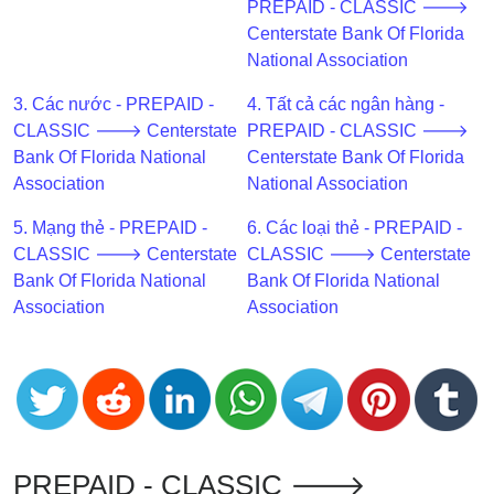
PREPAID - CLASSIC 🡒
BIN
Centerstate Bank Of Florida
CC
National Association
Generator
3. Các nước - PREPAID -
4. Tất cả các ngân hàng -
from
CLASSIC 🡒 Centerstate
PREPAID - CLASSIC 🡒
Banks
Bank Of Florida National
Centerstate Bank Of Florida
Association
National Association
Credit
Card
5. Mạng thẻ - PREPAID -
6. Các loại thẻ - PREPAID -
Validator
CLASSIC 🡒 Centerstate
CLASSIC 🡒 Centerstate
Bank Of Florida National
Bank Of Florida National
Credit
Association
Association
Card
Generator
Random
Credit
Card
Generator
PREPAID - CLASSIC 🡒
Generate