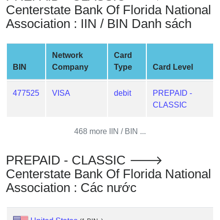
Centerstate Bank Of Florida National
Credit
Card
Association : IIN / BIN Danh sách
from
BIN
Network
Card
Credit
BIN
Company
Type
Card Level
Card
Checker
477525
VISA
debit
PREPAID -
Service
CLASSIC
What
468 more IIN / BIN ...
is
My
PREPAID - CLASSIC 🡒
IP
Address
Centerstate Bank Of Florida National
?
Association : Các nước
IP
Lookup