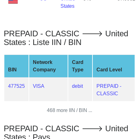
from
States
BIN
Credit
Card
PREPAID - CLASSIC 🡒 United
Checker
States : Liste IIN / BIN
Service
Network
Card
What
BIN
Company
Type
Card Level
is
My
IP
477525
VISA
debit
PREPAID -
Address
CLASSIC
?
IP
468 more IIN / BIN ...
Lookup
PREPAID - CLASSIC 🡒 United
IP
BIN
States : Pays