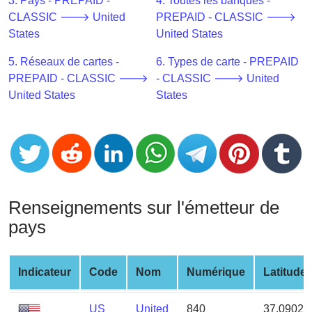
CC
3. Pays - PREPAID -
4. Toutes les banques -
Generator
CLASSIC 🡒 United
PREPAID - CLASSIC 🡒
from
States
United States
Banks
5. Réseaux de cartes -
6. Types de carte - PREPAID
PREPAID - CLASSIC 🡒
- CLASSIC 🡒 United
Credit
United States
States
Card
Validator
Credit
Card
Generator
Random
Renseignements sur l'émetteur de
Credit
pays
Card
Generator
Indicateur
Code
Nom
Numérique
Latitude
Generate
Credit
Card
US
United
840
37.09024