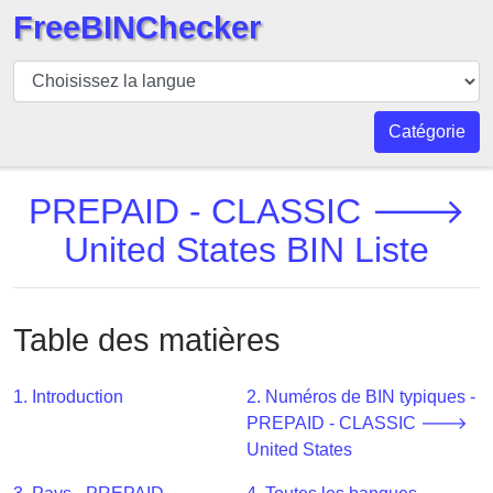
FreeBINChecker
BIN
Vérificateur
BIN
Catégorie
Recherche
Numéro
PREPAID - CLASSIC 🡒
BIN
United States BIN Liste
BIN
API
BIN
Table des matières
Generator
BIN
1. Introduction
2. Numéros de BIN typiques -
Checker
PREPAID - CLASSIC 🡒
v2
United States
BIN