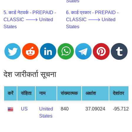
CC
States
Generator
5. कार्ड नेटवर्क - PREPAID -
6. कार्ड प्रकार - PREPAID -
from
CLASSIC 🡒 United
CLASSIC 🡒 United
Banks
States
States
Credit
Card
Validator
Credit
Card
देश जारीकर्ता सूचना
Generator
Random
Credit
करें
संहिता
नाम
संख्यात्मक
अक्षांश
देशांतर
Card
Generator
US
United
840
37.09024
-95.7128
Generate
States
Credit
Card