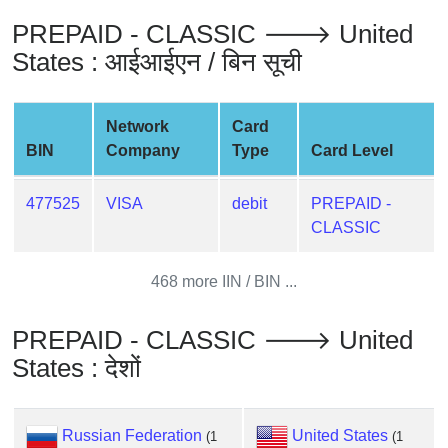
from
PREPAID - CLASSIC 🡒 United
BIN
States : आईआईएन / बिन सूची
Credit
Card
Checker
Network
Card
Service
BIN
Company
Type
Card Level
What
477525
VISA
debit
PREPAID -
is
CLASSIC
My
IP
468 more IIN / BIN ...
Address
?
PREPAID - CLASSIC 🡒 United
IP
States : देशों
Lookup
IP
BIN
Russian Federation
United States
(1
(1