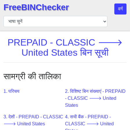
FreeBINChecker
वर्ग
बिन
चेकर
बिन
PREPAID - CLASSIC 🡒
खोजें
United States बिन सूची
बिन
संख्या
बिन
एपीआई
सामग्री की तालिका
BIN
Generator
1. परिचय
2. विशिष्ट बिन संख्याएं - PREPAID
- CLASSIC 🡒 United
BIN
States
Checker
v2
3. देशों - PREPAID - CLASSIC
4. सभी बैंक - PREPAID -
BIN
🡒 United States
CLASSIC 🡒 United