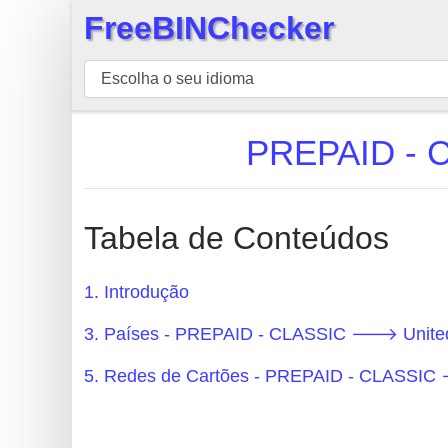
FreeBINChecker
×
BIN
Verificador
BIN
PREPAID - C
Pesquisar
BIN
Número
Tabela de Conteúdos
BIN
API
1. Introdução
BIN
3. Países - PREPAID - CLASSIC 🡒 United
Generator
BIN
5. Redes de Cartões - PREPAID - CLASSIC
Checker
v2