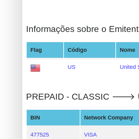
BIN
CC
Generator
Informações sobre o Emitent
from
Banks
Flag
Código
Nome
Credit
Card
US
United 
Validator
Credit
Card
PREPAID - CLASSIC 🡒 Unite
Generator
Random
BIN
Network Company
Credit
Card
477525
VISA
Generator