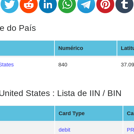
e do País
Numérico
Latit
States
840
37.0
d States : Lista de IIN / BIN
Card Type
Ca
debit
PR