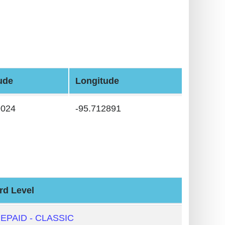
ude
Longitude
9024
-95.712891
rd Level
EPAID - CLASSIC