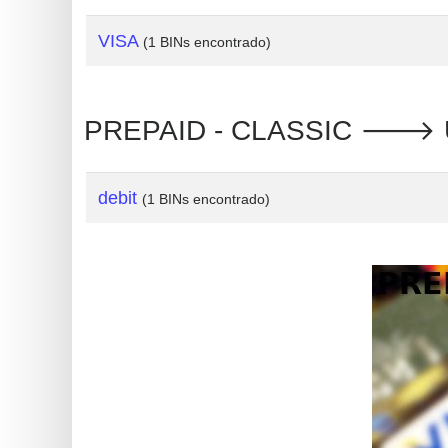
?
IP
VISA
(1 BINs encontrado)
Lookup
IP
PREPAID - CLASSIC 🡒 Unit
BIN
Checker
/
debit
(1 BINs encontrado)
Validator