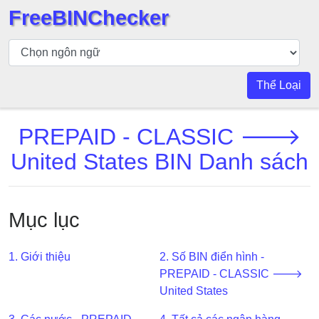
FreeBINChecker
Kiểm
tra
BIN
Thể Loại
Tìm
kiếm
PREPAID - CLASSIC 🡒
BIN
United States BIN Danh sách
Số
BIN
BIN
Mục lục
API
BIN
Generator
1. Giới thiệu
2. Số BIN điển hình -
PREPAID - CLASSIC 🡒
BIN
United States
Checker
v2