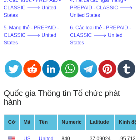
3. Các nước - PREPAID -
4. Tất cả các ngân hàng -
BIN
CLASSIC 🡒 United
PREPAID - CLASSIC 🡒
CC
States
United States
Generator
5. Mạng thẻ - PREPAID -
6. Các loại thẻ - PREPAID -
from
CLASSIC 🡒 United
CLASSIC 🡒 United
Banks
States
States
Credit
Card
Validator
Credit
Card
Quốc gia Thông tin Tổ chức phát
Generator
hành
Random
Credit
Card
Cờ
Mã
Tên
Numeric
Latitude
Kinh độ
Generator
Generate
US
United
840
37.09024
-95.7128