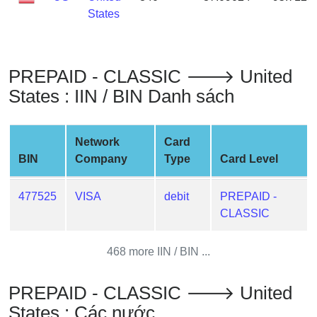
Credit
States
Card
from
BIN
PREPAID - CLASSIC 🡒 United
Credit
States : IIN / BIN Danh sách
Card
Checker
Service
Network
Card
BIN
Company
Type
Card Level
What
is
477525
VISA
debit
PREPAID -
My
CLASSIC
IP
Address
468 more IIN / BIN ...
?
IP
PREPAID - CLASSIC 🡒 United
Lookup
States : Các nước