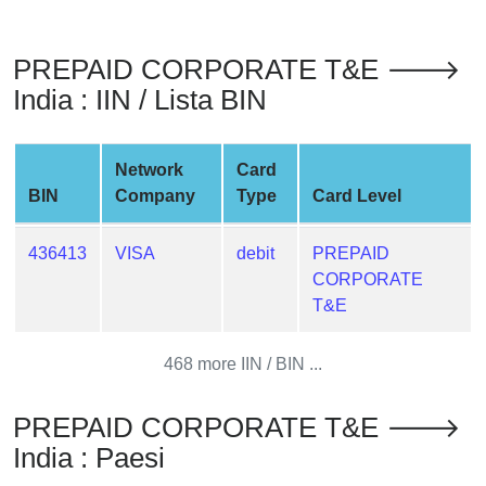
from
BIN
PREPAID CORPORATE T&E 🡒
Credit
India : IIN / Lista BIN
Card
Checker
Service
Network
Card
BIN
Company
Type
Card Level
What
is
436413
VISA
debit
PREPAID
My
CORPORATE
IP
T&E
Address
?
468 more IIN / BIN ...
IP
Lookup
PREPAID CORPORATE T&E 🡒
IP
India : Paesi
BIN