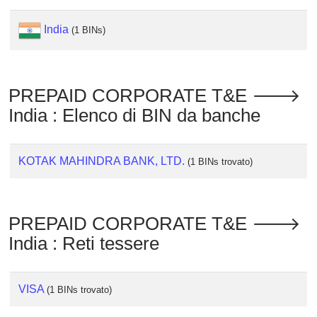
Checker
/
India
(1 BINs)
Validator
PREPAID CORPORATE T&E 🡒
India : Elenco di BIN da banche
KOTAK MAHINDRA BANK, LTD.
(1 BINs trovato)
PREPAID CORPORATE T&E 🡒
India : Reti tessere
VISA
(1 BINs trovato)