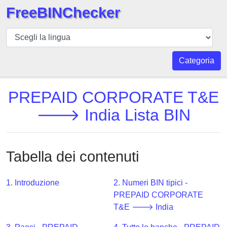
FreeBINChecker
BIN
checker
BIN
Categoria
Ricerca
BIN
PREPAID CORPORATE T&E
Numero
🡒 India Lista BIN
BIN
API
BIN
Tabella dei contenuti
Generator
BIN
1. Introduzione
2. Numeri BIN tipici -
Checker
PREPAID CORPORATE
v2
T&E 🡒 India
BIN