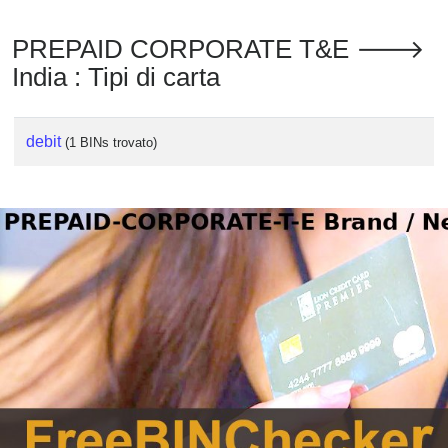
PREPAID CORPORATE T&E 🡒
India : Tipi di carta
debit
(1 BINs trovato)