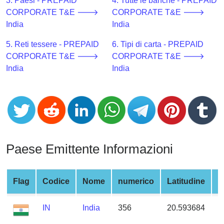
CC
3. Paesi - PREPAID
4. Tutte le banche - PREPAID
Generator
CORPORATE T&E 🡒
CORPORATE T&E 🡒
from
India
India
Banks
5. Reti tessere - PREPAID
6. Tipi di carta - PREPAID
CORPORATE T&E 🡒
CORPORATE T&E 🡒
Credit
India
India
Card
Validator
Credit
Card
Generator
Random
Paese Emittente Informazioni
Credit
Card
Generator
Flag
Codice
Nome
numerico
Latitudine
L
Generate
IN
India
356
20.593684
7
Credit
Card